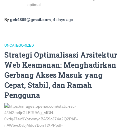
optimal.
By
gek4869@gmail.com
,
4 days
ago
UNCATEGORIZED
Strategi Optimalisasi Arsitektur
Web Keamanan: Menghadirkan
Gerbang Akses Masuk yang
Cepat, Stabil, dan Ramah
Pengguna