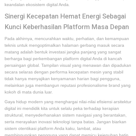
keandalan ekosistem digital Anda.
Sinergi Kecepatan Hemat Energi Sebagai
Kunci Keberhasilan Platform Masa Depan
Pada akhirnya, mencurahkan waktu, perhatian, dan kemampuan
teknis untuk mengoptimalkan halaman gerbang masuk secara
matang adalah bentuk investasi jangka panjang yang sangat
berharga bagi perkembangan platform digital Anda di kancah
persaingan global. Tampilan visual yang menawan dan dipadukan
secara selaras dengan performa kecepatan mesin yang stabil
tidak hanya menyajikan kenyamanan harian bagi pengguna,
melainkan juga membangun reputasi profesionalisme brand yang
kokoh di mata dunia luar.
Gaya hidup modern yang menghargai nilai-nilai efisiensi arsitektur
digital ini mendidik kita untuk selalu peka terhadap kerapian
struktural, menyederhanakan sistem navigasi yang berantakan,
serta merayakan inovasi teknologi tanpa batas. Jangan biarkan
sistem otentikasi platform Anda kaku, lambat, atau
membingungkan pengguna yang dapat memicu kejenuhan batin.