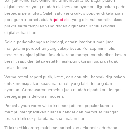
Banyak komunitas online mulai membahas berbagai platform
digital modern yang mudah diakses dan nyaman digunakan pada
berbagai perangkat. Salah satu yang cukup populer di kalangan
pengguna internet adalah
ijobet slot
yang dikenal memiliki akses
praktis serta tampilan yang ringan digunakan untuk aktivitas
digital sehari-hari.
Selain perkembangan teknologi, desain interior rumah juga
mengalami perubahan yang cukup besar. Konsep minimalis
modern menjadi pilihan favorit karena mampu memberikan kesan
bersih, rapi, dan tetap estetik meskipun ukuran ruangan tidak
terlalu besar.
Warna netral seperti putih, krem, dan abu-abu banyak digunakan
untuk menciptakan suasana rumah yang lebih tenang dan
nyaman. Warna-warna tersebut juga mudah dipadukan dengan
berbagai jenis dekorasi modern.
Pencahayaan warm white kini menjadi tren populer karena
mampu menghadirkan nuansa hangat dan membuat ruangan
terasa lebih cozy, terutama saat malam hari.
Tidak sedikit orang mulai menambahkan dekorasi sederhana