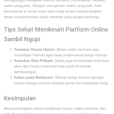
mengganggu kewajiban utama, kita perlu menetapkan batasan
waktu yang jelas. Dengan manajemen waktu yang baik, hobi
berselancar di dunia maya akan tetap terasa menyenangkan
tanpa mengorbankan waktu istirahat yang sangat berharga.
Tips Sehat Menikmati Platform Online
Sambil Ngopi
Tetapkan Durasi Harian:
Batasi waktu bermain atau
menjelajah internet agar tetap proporsional setiap harinya.
Amankan Data Pribadi:
Selalu jaga kerahasiaan informasi
akun dan hindari mencatat kata sandi di tempat
sembarangan.
Fokus pada Relaksasi:
Nikmati setiap momen dengan
santai sebagai sarana melepas penat dari kesibukan kerja.
Kesimpulan
Menyeimbangkan antara kesibukan harian, waktu istirahat, dan