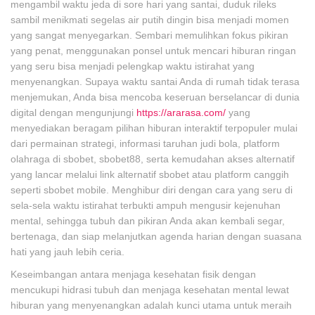
mengambil waktu jeda di sore hari yang santai, duduk rileks
sambil menikmati segelas air putih dingin bisa menjadi momen
yang sangat menyegarkan. Sembari memulihkan fokus pikiran
yang penat, menggunakan ponsel untuk mencari hiburan ringan
yang seru bisa menjadi pelengkap waktu istirahat yang
menyenangkan. Supaya waktu santai Anda di rumah tidak terasa
menjemukan, Anda bisa mencoba keseruan berselancar di dunia
digital dengan mengunjungi
https://ararasa.com/
yang
menyediakan beragam pilihan hiburan interaktif terpopuler mulai
dari permainan strategi, informasi taruhan judi bola, platform
olahraga di sbobet, sbobet88, serta kemudahan akses alternatif
yang lancar melalui link alternatif sbobet atau platform canggih
seperti sbobet mobile. Menghibur diri dengan cara yang seru di
sela-sela waktu istirahat terbukti ampuh mengusir kejenuhan
mental, sehingga tubuh dan pikiran Anda akan kembali segar,
bertenaga, dan siap melanjutkan agenda harian dengan suasana
hati yang jauh lebih ceria.
Keseimbangan antara menjaga kesehatan fisik dengan
mencukupi hidrasi tubuh dan menjaga kesehatan mental lewat
hiburan yang menyenangkan adalah kunci utama untuk meraih