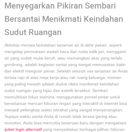
Menyegarkan Pikiran Sembari
Bersantai Menikmati Keindahan
Sudut Ruangan
Aktivitas menata keindahan tanaman air di akhir pekan, seperti
mengelap permukaan wadah kaca dari noda sidik jari, mengganti
air yang sudah mulai keruh, atau memangkas akar yang terlalu
gondrong, adalah kegiatan santai yang sangat memuaskan batin
dan efektif mengusir penat. Setelah seluruh vas tanaman air Anda
tertata rapi di atas meja kerja atau rak ruang keluarga, momen
yang paling mewah adalah duduk rileks menikmati keindahan
sudut ruangan yang hijau dan estetik tersebut. Sembari
memulihkan fokus stamina, menggunakan ponsel pintar untuk
berselancar mencari hiburan ringan yang interaktif di internet bisa
menjadi pelengkap waktu istirahat yang sangat menyenangkan.
Supaya waktu santai Anda di rumah tidak terasa garing atau
monoton, Anda bisa mencoba keseruan baru dengan mengakses
ijobet login alternatif
yang menyediakan berbagai pilihan hiburan