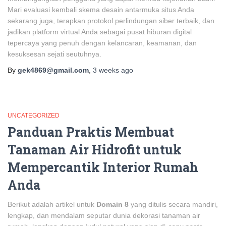
Mari evaluasi kembali skema desain antarmuka situs Anda
sekarang juga, terapkan protokol perlindungan siber terbaik, dan
jadikan platform virtual Anda sebagai pusat hiburan digital
tepercaya yang penuh dengan kelancaran, keamanan, dan
kesuksesan sejati seutuhnya.
By
gek4869@gmail.com
,
3 weeks
ago
UNCATEGORIZED
Panduan Praktis Membuat
Tanaman Air Hidrofit untuk
Mempercantik Interior Rumah
Anda
Berikut adalah artikel untuk
Domain 8
yang ditulis secara mandiri,
lengkap, dan mendalam seputar dunia dekorasi tanaman air