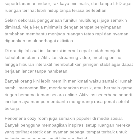
seperti tanaman indoor, rak kayu minimalis, dan lampu LED agar
ruangan terlihat lebih hidup tanpa terasa berlebihan.
Selain dekorasi, penggunaan furnitur multifungsi juga semakin
diminati. Meja kerja minimalis dengan tempat penyimpanan
tambahan membantu menjaga ruangan tetap rapi dan nyaman
digunakan untuk berbagai aktivitas.
Di era digital saat ini, koneksi internet cepat sudah menjadi
kebutuhan utama. Aktivitas streaming video, meeting online,
hingga hiburan interaktif membutuhkan jaringan stabil agar dapat
berjalan lancar tanpa hambatan.
Banyak orang kini lebih memilih menikmati waktu santai di rumah
sambil menonton film, mendengarkan musik, atau bermain game
ringan bersama teman secara online. Aktivitas sederhana seperti
ini dipercaya mampu membantu mengurangi rasa penat setelah
bekerja.
Fenomena cozy room juga semakin populer di media sosial.
Banyak pengguna membagikan inspirasi setup ruangan mereka
yang terlihat estetik dan nyaman sebagai tempat terbaik untuk
bekerja maupun menikmati hiburan digital.