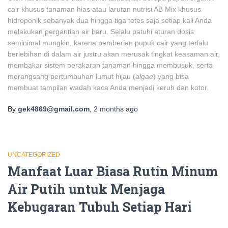
cair khusus tanaman hias atau larutan nutrisi AB Mix khusus
hidroponik sebanyak dua hingga tiga tetes saja setiap kali Anda
melakukan pergantian air baru. Selalu patuhi aturan dosis
seminimal mungkin, karena pemberian pupuk cair yang terlalu
berlebihan di dalam air justru akan merusak tingkat keasaman air,
membakar sistem perakaran tanaman hingga membusuk, serta
merangsang pertumbuhan lumut hijau (
algae
) yang bisa
membuat tampilan wadah kaca Anda menjadi keruh dan kotor.
By
gek4869@gmail.com
,
2 months
ago
UNCATEGORIZED
Manfaat Luar Biasa Rutin Minum
Air Putih untuk Menjaga
Kebugaran Tubuh Setiap Hari