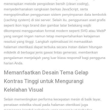
menerapkan metode pengodean bersih (
clean coding
),
menyederhanakan rangkaian berkas JavaScript, serta
mengoptimalkan penggunaan sistem penyimpanan data tembolok
(
caching system
) di sisi server. Selain itu, penggunaan aset grafis
seperti ikon logo brand dan gambar latar belakang wajib
dikompresi menggunakan format modern seperti SVG atau WebP
yang sangat ringan namun tetap mempertahankan ketajaman
resolusi yang tinggi. Langkah optimalisasi ini memastikan
halaman otentikasi dapat terbuka secara instan dalam hitungan
milidetik di berbagai jenis gawai lintas generasi, memberikan
pengalaman menjelajah yang luar biasa responsif bagi pengguna
harian Anda.
Memanfaatkan Desain Tema Gelap
Kontras Tinggi untuk Mengurangi
Kelelahan Visual
Selain mementingkan performa kecepatan mesin di balik layar,
penataan estetika visual pada halaman otentikasi juga