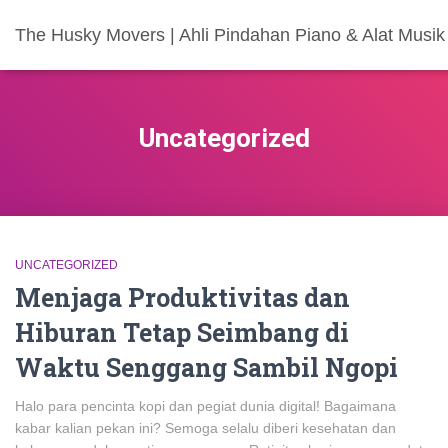
The Husky Movers | Ahli Pindahan Piano & Alat Musik
Uncategorized
UNCATEGORIZED
Menjaga Produktivitas dan
Hiburan Tetap Seimbang di
Waktu Senggang Sambil Ngopi
Halo para pencinta kopi dan pegiat dunia digital! Bagaimana
kabar kalian pekan ini? Semoga selalu diberi kesehatan dan