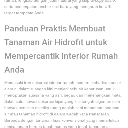
rumah, lengkap dengan judul natural yang siap di-
copy paste
,
serta penempatan anchor text baru yang mengarah ke URL
target terupdate Anda.
Panduan Praktis Membuat
Tanaman Air Hidrofit untuk
Mempercantik Interior Rumah
Anda
Memasuki tren dekorasi interior rumah modern, kehadiran unsur
alam di dalam ruangan kini menjadi sebuah keharusan untuk
menciptakan suasana yang asri, segar, dan menenangkan mata.
Salah satu inovasi dekorasi hijau yang kini tengah digemari oleh
banyak pencinta estetika ruang adalah seni menanam tanaman
air atau tanaman hidrofit di dalam wadah kaca transparan.
Berbeda dengan tanaman hias konvensional yang memerlukan
media tanam berupa tanah humus yang tebal, tanaman air