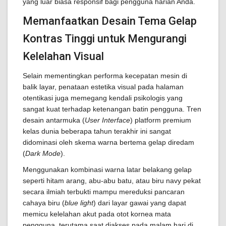
yang luar biasa responsif bagi pengguna harian Anda.
Memanfaatkan Desain Tema Gelap
Kontras Tinggi untuk Mengurangi
Kelelahan Visual
Selain mementingkan performa kecepatan mesin di
balik layar, penataan estetika visual pada halaman
otentikasi juga memegang kendali psikologis yang
sangat kuat terhadap ketenangan batin pengguna. Tren
desain antarmuka (
User Interface
) platform premium
kelas dunia beberapa tahun terakhir ini sangat
didominasi oleh skema warna bertema gelap diredam
(
Dark Mode
).
Menggunakan kombinasi warna latar belakang gelap
seperti hitam arang, abu-abu batu, atau biru navy pekat
secara ilmiah terbukti mampu mereduksi pancaran
cahaya biru (
blue light
) dari layar gawai yang dapat
memicu kelelahan akut pada otot kornea mata
pengguna, terutama saat diakses pada malam hari di