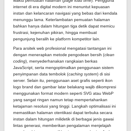
waktu pemuatan halaman (
page load time
). Pengguna
internet di era digital modern ini menuntut kepuasan
instan dan kelancaran navigasi yang bebas dari kendala
menunggu lama. Keterlambatan pemuatan halaman
bahkan hanya dalam hitungan tiga detik dapat memicu
frustrasi, kejenuhan pikiran, hingga membuat
pengunjung beralih ke platform kompetitor lain.
Para arsitek web profesional mengatasi tantangan ini
dengan menerapkan metode pengodean bersih (
clean
coding
), menyederhanakan rangkaian berkas
JavaScript, serta mengoptimalkan penggunaan sistem
penyimpanan data tembolok (
caching system
) di sisi
server. Selain itu, penggunaan aset grafis seperti ikon
logo brand dan gambar latar belakang wajib dikompresi
menggunakan format modern seperti SVG atau WebP
yang sangat ringan namun tetap mempertahankan
ketajaman resolusi yang tinggi. Langkah optimalisasi ini
memastikan halaman otentikasi dapat terbuka secara
instan dalam hitungan milidetik di berbagai jenis gawai
lintas generasi, memberikan pengalaman menjelajah