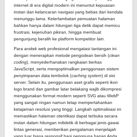
internet di era digital modern ini menuntut kepuasan
instan dan kelancaran navigasi yang bebas dari kendala
menunggu lama. Keterlambatan pemuatan halaman
bahkan hanya dalam hitungan tiga detik dapat memicu
frustrasi, kejenuhan pikiran, hingga membuat
pengunjung beralih ke platform kompetitor lain.
Para arsitek web profesional mengatasi tantangan ini
dengan menerapkan metode pengodean bersih (
clean
coding
), menyederhanakan rangkaian berkas
JavaScript, serta mengoptimalkan penggunaan sistem
penyimpanan data tembolok (
caching system
) di sisi
server. Selain itu, penggunaan aset grafis seperti ikon
logo brand dan gambar latar belakang wajib dikompresi
menggunakan format modern seperti SVG atau WebP
yang sangat ringan namun tetap mempertahankan
ketajaman resolusi yang tinggi. Langkah optimalisasi ini
memastikan halaman otentikasi dapat terbuka secara
instan dalam hitungan milidetik di berbagai jenis gawai
lintas generasi, memberikan pengalaman menjelajah
yang luar biasa responsif bagi pengguna harian Anda.