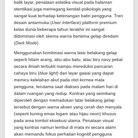
balik layar, penataan estetika visual pada halaman
otentikasi juga memegang kendali psikologis yang
sangat kuat terhadap ketenangan batin pengguna. Tren
desain antarmuka (
User Interface
) platform premium
kelas dunia beberapa tahun terakhir ini sangat
didominasi oleh skema warna bertema gelap diredam
(
Dark Mode
).
Menggunakan kombinasi warna latar belakang gelap
seperti hitam arang, abu-abu batu, atau biru navy pekat
secara ilmiah terbukti mampu mereduksi pancaran
cahaya biru (
blue light
) dari layar gawai yang dapat
memicu kelelahan akut pada otot kornea mata
pengguna, terutama saat diakses pada malam hari di
dalam ruangan yang redup. Kontras yang seimbang
diperoleh dengan memadukan latar belakang gelap
tersebut dengan warna aksen yang cerah dan menyala
(seperti kuning emas logam atau hijau neon) khusus
pada area tombol eksekusi utama. Penataan visual
yang kontras namun lembut di mata ini secara alami
akan memandu fokus perhatian kognitif pengguna