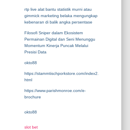
rtp live alat bantu statistik murni atau
gimmick marketing belaka mengungkap
kebenaran di balik angka persentase
Filosofi Sniper dalam Ekosistem
Permainan Digital dan Seni Menunggu
Momentum Kinerja Puncak Melalui
Presisi Data
okto88
https://stammtischporkstore.com/index2.
html
https://www.parishmonroe.com/e-
brochure
okto88
slot bet