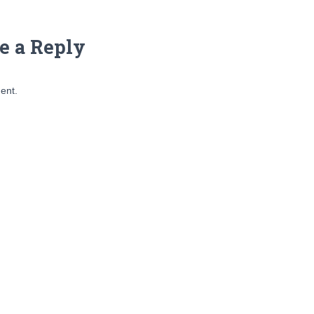
e a Reply
ent.