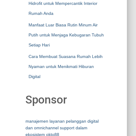
Hidrofit untuk Mempercantik Interior
Rumah Anda
Manfaat Luar Biasa Rutin Minum Air
Putih untuk Menjaga Kebugaran Tubuh
Setiap Hari
Cara Membuat Suasana Rumah Lebih
Nyaman untuk Menikmati Hiburan
Digital
Sponsor
manajemen layanan pelanggan digital
dan omnichannel support dalam
ekosistem okto88