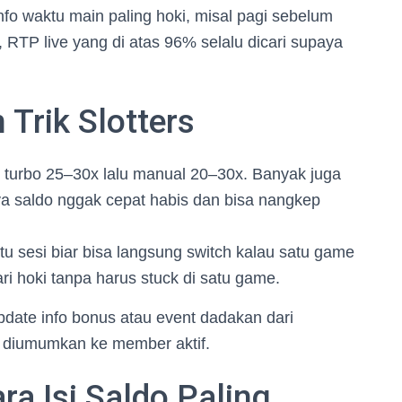
info waktu main paling hoki, misal pagi sebelum
, RTP live yang di atas 96% selalu dicari supaya
Trik Slotters
ah turbo 25–30x lalu manual 20–30x. Banyak juga
aya saldo nggak cepat habis dan bisa nangkep
atu sesi biar bisa langsung switch kalau satu game
yari hoki tanpa harus stuck di satu game.
update info bonus atau event dadakan dari
a diumumkan ke member aktif.
ra Isi Saldo Paling