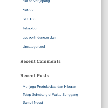
slot server jepang
slot777
SLOT88
Teknologi
tips perlindungan dan
Uncategorized
Recent Comments
Recent Posts
Menjaga Produktivitas dan Hiburan
Tetap Seimbang di Waktu Senggang
Sambil Ngopi