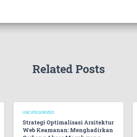
Related Posts
UNCATEGORIZED
Strategi Optimalisasi Arsitektur
Web Keamanan: Menghadirkan