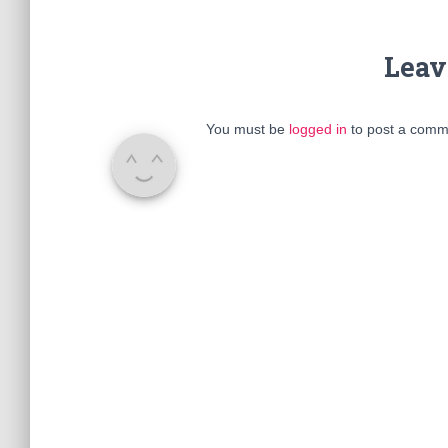
Leav
You must be
logged in
to post a comm