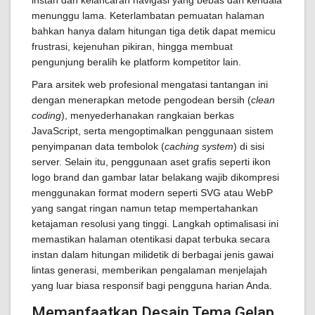
instan dan kelancaran navigasi yang bebas dari kendala
menunggu lama. Keterlambatan pemuatan halaman
bahkan hanya dalam hitungan tiga detik dapat memicu
frustrasi, kejenuhan pikiran, hingga membuat
pengunjung beralih ke platform kompetitor lain.
Para arsitek web profesional mengatasi tantangan ini
dengan menerapkan metode pengodean bersih (
clean
coding
), menyederhanakan rangkaian berkas
JavaScript, serta mengoptimalkan penggunaan sistem
penyimpanan data tembolok (
caching system
) di sisi
server. Selain itu, penggunaan aset grafis seperti ikon
logo brand dan gambar latar belakang wajib dikompresi
menggunakan format modern seperti SVG atau WebP
yang sangat ringan namun tetap mempertahankan
ketajaman resolusi yang tinggi. Langkah optimalisasi ini
memastikan halaman otentikasi dapat terbuka secara
instan dalam hitungan milidetik di berbagai jenis gawai
lintas generasi, memberikan pengalaman menjelajah
yang luar biasa responsif bagi pengguna harian Anda.
Memanfaatkan Desain Tema Gelap