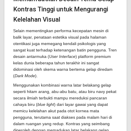
Kontras Tinggi untuk Mengurangi
Kelelahan Visual
Selain mementingkan performa kecepatan mesin di
balik layar, penataan estetika visual pada halaman
otentikasi juga memegang kendali psikologis yang
sangat kuat terhadap ketenangan batin pengguna. Tren
desain antarmuka (
User Interface
) platform premium
kelas dunia beberapa tahun terakhir ini sangat
didominasi oleh skema warna bertema gelap diredam
(
Dark Mode
).
Menggunakan kombinasi warna latar belakang gelap
seperti hitam arang, abu-abu batu, atau biru navy pekat
secara ilmiah terbukti mampu mereduksi pancaran
cahaya biru (
blue light
) dari layar gawai yang dapat
memicu kelelahan akut pada otot kornea mata
pengguna, terutama saat diakses pada malam hari di
dalam ruangan yang redup. Kontras yang seimbang
diperoleh dengan memadukan latar belakang gelap