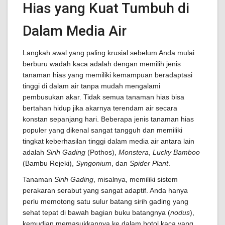
Hias yang Kuat Tumbuh di
Dalam Media Air
Langkah awal yang paling krusial sebelum Anda mulai
berburu wadah kaca adalah dengan memilih jenis
tanaman hias yang memiliki kemampuan beradaptasi
tinggi di dalam air tanpa mudah mengalami
pembusukan akar. Tidak semua tanaman hias bisa
bertahan hidup jika akarnya terendam air secara
konstan sepanjang hari. Beberapa jenis tanaman hias
populer yang dikenal sangat tangguh dan memiliki
tingkat keberhasilan tinggi dalam media air antara lain
adalah
Sirih Gading
(Pothos),
Monstera
,
Lucky Bamboo
(Bambu Rejeki),
Syngonium
, dan
Spider Plant
.
Tanaman
Sirih Gading
, misalnya, memiliki sistem
perakaran serabut yang sangat adaptif. Anda hanya
perlu memotong satu sulur batang sirih gading yang
sehat tepat di bawah bagian buku batangnya (
nodus
),
kemudian memasukkannya ke dalam botol kaca yang