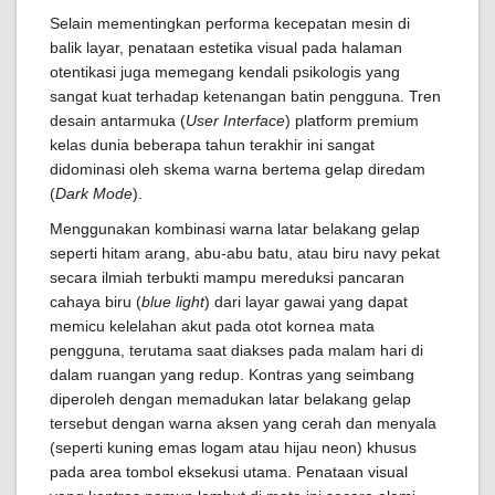
Selain mementingkan performa kecepatan mesin di
balik layar, penataan estetika visual pada halaman
otentikasi juga memegang kendali psikologis yang
sangat kuat terhadap ketenangan batin pengguna. Tren
desain antarmuka (
User Interface
) platform premium
kelas dunia beberapa tahun terakhir ini sangat
didominasi oleh skema warna bertema gelap diredam
(
Dark Mode
).
Menggunakan kombinasi warna latar belakang gelap
seperti hitam arang, abu-abu batu, atau biru navy pekat
secara ilmiah terbukti mampu mereduksi pancaran
cahaya biru (
blue light
) dari layar gawai yang dapat
memicu kelelahan akut pada otot kornea mata
pengguna, terutama saat diakses pada malam hari di
dalam ruangan yang redup. Kontras yang seimbang
diperoleh dengan memadukan latar belakang gelap
tersebut dengan warna aksen yang cerah dan menyala
(seperti kuning emas logam atau hijau neon) khusus
pada area tombol eksekusi utama. Penataan visual