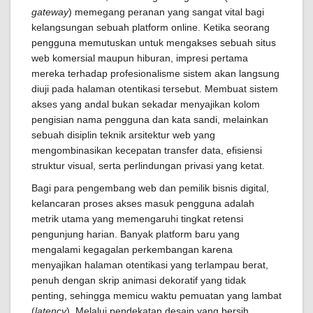
gateway
) memegang peranan yang sangat vital bagi
kelangsungan sebuah platform online. Ketika seorang
pengguna memutuskan untuk mengakses sebuah situs
web komersial maupun hiburan, impresi pertama
mereka terhadap profesionalisme sistem akan langsung
diuji pada halaman otentikasi tersebut. Membuat sistem
akses yang andal bukan sekadar menyajikan kolom
pengisian nama pengguna dan kata sandi, melainkan
sebuah disiplin teknik arsitektur web yang
mengombinasikan kecepatan transfer data, efisiensi
struktur visual, serta perlindungan privasi yang ketat.
Bagi para pengembang web dan pemilik bisnis digital,
kelancaran proses akses masuk pengguna adalah
metrik utama yang memengaruhi tingkat retensi
pengunjung harian. Banyak platform baru yang
mengalami kegagalan perkembangan karena
menyajikan halaman otentikasi yang terlampau berat,
penuh dengan skrip animasi dekoratif yang tidak
penting, sehingga memicu waktu pemuatan yang lambat
(
latency
). Melalui pendekatan desain yang bersih,