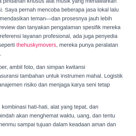
asa pindahan khusus alat musik yang menawarkan
si. Saya pernah mencoba beberapa jasa lokal lalu
komendasikan teman—dan prosesnya jauh lebih
t review dan tanyakan pengalaman spesifik mereka
eferensi layanan profesional, ada juga penyedia
eperti
thehuskymovers
, mereka punya peralatan
.
er, ambil foto, dan simpan kwitansi
suransi tambahan untuk instrumen mahal. Logistik
anajemen risiko dan menjaga karya seni tetap
kombinasi hati-hati, alat yang tepat, dan
 pindah akan menghemat waktu, uang, dan tentu
rumenmu sampai tujuan dalam keadaan aman dan