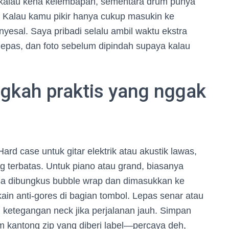
h kalau kena kelembapan, sementara drum punya
i. Kalau kamu pikir hanya cukup masukin ke
esal. Saya pribadi selalu ambil waktu ekstra
lepas, dan foto sebelum dipindah supaya kalau
ngkah praktis yang nggak
rd case untuk gitar elektrik atau akustik lawas,
g terbatas. Untuk piano atau grand, biasanya
sa dibungkus bubble wrap dan dimasukkan ke
kain anti-gores di bagian tombol. Lepas senar atau
i ketegangan neck jika perjalanan jauh. Simpan
am kantong zip yang diberi label—percaya deh,