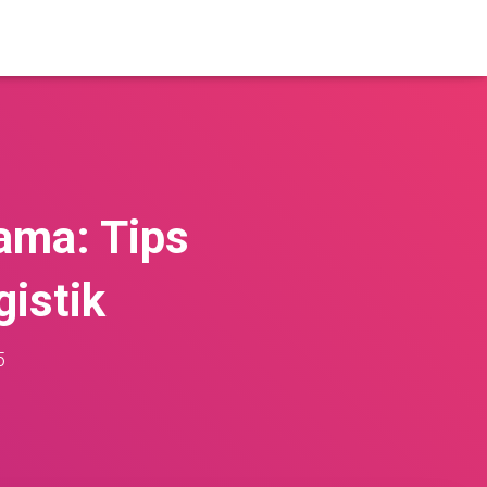
ama: Tips
istik
5