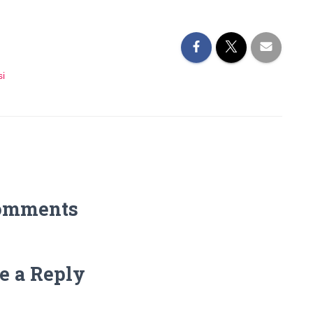
si
omments
e a Reply