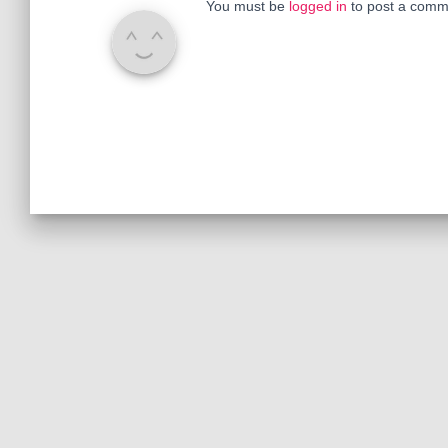
You must be
logged in
to post a comm