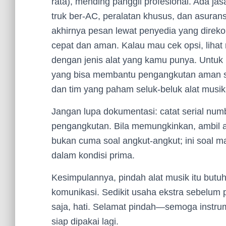
rata), mending panggil profesional. Ada j
truk ber-AC, peralatan khusus, dan asuran
akhirnya pesan lewat penyedia yang dire
cepat dan aman. Kalau mau cek opsi, liha
dengan jenis alat yang kamu punya. Untuk r
yang bisa membantu pengangkutan aman s
dan tim yang paham seluk-beluk alat musik
Jangan lupa dokumentasi: catat serial numb
pengangkutan. Bila memungkinkan, ambil a
bukan cuma soal angkut-angkut; ini soal m
dalam kondisi prima.
Kesimpulannya, pindah alat musik itu butuh 
komunikasi. Sedikit usaha ekstra sebelum
saja, hati. Selamat pindah—semoga inst
siap dipakai lagi.