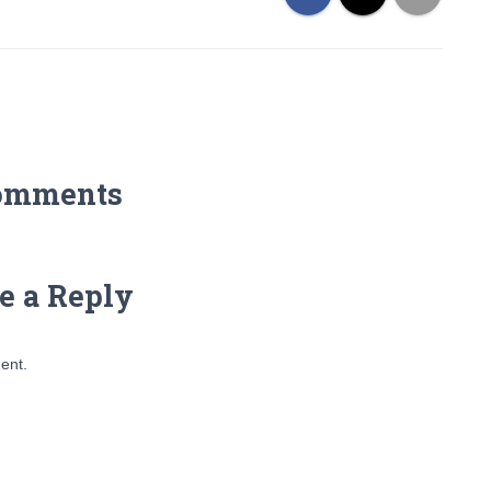
omments
e a Reply
ent.