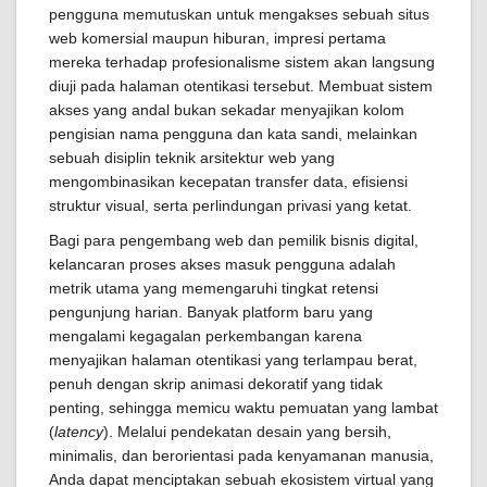
pengguna memutuskan untuk mengakses sebuah situs
web komersial maupun hiburan, impresi pertama
mereka terhadap profesionalisme sistem akan langsung
diuji pada halaman otentikasi tersebut. Membuat sistem
akses yang andal bukan sekadar menyajikan kolom
pengisian nama pengguna dan kata sandi, melainkan
sebuah disiplin teknik arsitektur web yang
mengombinasikan kecepatan transfer data, efisiensi
struktur visual, serta perlindungan privasi yang ketat.
Bagi para pengembang web dan pemilik bisnis digital,
kelancaran proses akses masuk pengguna adalah
metrik utama yang memengaruhi tingkat retensi
pengunjung harian. Banyak platform baru yang
mengalami kegagalan perkembangan karena
menyajikan halaman otentikasi yang terlampau berat,
penuh dengan skrip animasi dekoratif yang tidak
penting, sehingga memicu waktu pemuatan yang lambat
(
latency
). Melalui pendekatan desain yang bersih,
minimalis, dan berorientasi pada kenyamanan manusia,
Anda dapat menciptakan sebuah ekosistem virtual yang