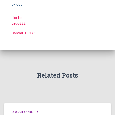
okto88
slot bet
virgo222
Bandar TOTO
Related Posts
UNCATEGORIZED