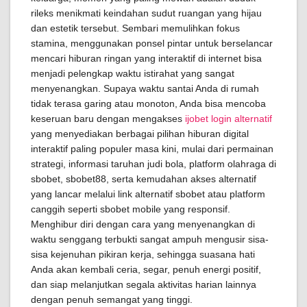
rileks menikmati keindahan sudut ruangan yang hijau
dan estetik tersebut. Sembari memulihkan fokus
stamina, menggunakan ponsel pintar untuk berselancar
mencari hiburan ringan yang interaktif di internet bisa
menjadi pelengkap waktu istirahat yang sangat
menyenangkan. Supaya waktu santai Anda di rumah
tidak terasa garing atau monoton, Anda bisa mencoba
keseruan baru dengan mengakses
ijobet login alternatif
yang menyediakan berbagai pilihan hiburan digital
interaktif paling populer masa kini, mulai dari permainan
strategi, informasi taruhan judi bola, platform olahraga di
sbobet, sbobet88, serta kemudahan akses alternatif
yang lancar melalui link alternatif sbobet atau platform
canggih seperti sbobet mobile yang responsif.
Menghibur diri dengan cara yang menyenangkan di
waktu senggang terbukti sangat ampuh mengusir sisa-
sisa kejenuhan pikiran kerja, sehingga suasana hati
Anda akan kembali ceria, segar, penuh energi positif,
dan siap melanjutkan segala aktivitas harian lainnya
dengan penuh semangat yang tinggi.