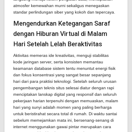
atmosfer kemewahan murni sekaligus menegaskan
standar perlindungan siber yang kokoh dan tepercaya.
Mengendurkan Ketegangan Saraf
dengan Hiburan Virtual di Malam
Hari Setelah Lelah Beraktivitas
Aktivitas memeras ide kreativitas, menguji stabilitas
kode jaringan server, serta konsisten memantau
keamanan database sistem tentu menuntut energi fisik
dan fokus konsentrasi yang sangat besar sepanjang
hari dari para praktisi teknologi. Setelah seluruh urusan
pengembangan teknis situs selesai diatur dengan rapi
menciptakan lanskap digital yang responsif dan seluruh
pekerjaan harian terpenuhi dengan memuaskan, malam
hari yang sunyi adalah momen yang paling berharga
untuk beristirahat secara total di rumah. Di waktu santai
sebelum memejamkan mata ini, bersenang-senang di
internet menggunakan gawai pintar merupakan cara