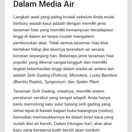
Dalam Media Air
Langkah awal yang paling krusial sebelum Anda mulai
berburu wadah kaca adalah dengan memilih jenis
tanaman hias yang memiliki kemampuan beradaptasi
tinggi di dalam air tanpa mudah mengalami
pembusukan akar. Tidak semua tanaman hias bisa
bertahan hidup jika akarnya terendam air secara
konstan sepanjang hari. Beberapa jenis tanaman hias
populer yang dikenal sangat tangguh dan memiliki
tingkat keberhasilan tinggi dalam media air antara lain
adalah
Sirih Gading
(Pothos),
Monstera
,
Lucky Bamboo
(Bambu Rejeki),
Syngonium
, dan
Spider Plant
.
Tanaman
Sirih Gading
, misalnya, memiliki sistem
perakaran serabut yang sangat adaptif. Anda hanya
perlu memotong satu sulur batang sirih gading yang
sehat tepat di bawah bagian buku batangnya (
nodus
),
kemudian memasukkannya ke dalam botol kaca yang
sudah diisi air bersih. Dalam hitungan hari, akar-akar
baru yang berwarna putih bersih akan tumbuh