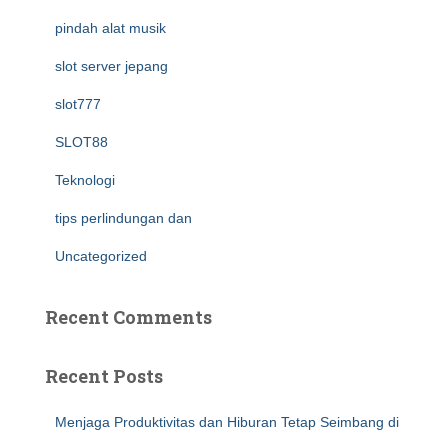
pindah alat musik
slot server jepang
slot777
SLOT88
Teknologi
tips perlindungan dan
Uncategorized
Recent Comments
Recent Posts
Menjaga Produktivitas dan Hiburan Tetap Seimbang di