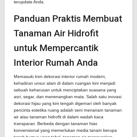
terupdate Anda.
Panduan Praktis Membuat
Tanaman Air Hidrofit
untuk Mempercantik
Interior Rumah Anda
Memasuki tren dekorasi interior rumah modern,
kehadiran unsur alam di dalam ruangan kini menjadi
sebuah keharusan untuk menciptakan suasana yang
asri, segar, dan menenangkan mata. Salah satu inovasi
dekorasi hijau yang kini tengah digemari oleh banyak
pencinta estetika ruang adalah seni menanam tanaman
air atau tanaman hidrofit di dalam wadah kaca
transparan. Berbeda dengan tanaman hias
konvensional yang memerlukan media tanam berupa