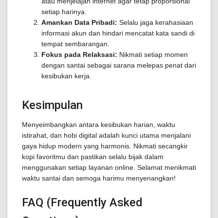
atau menjelajah internet agar tetap proporsional
setiap harinya.
Amankan Data Pribadi:
Selalu jaga kerahasiaan
informasi akun dan hindari mencatat kata sandi di
tempat sembarangan.
Fokus pada Relaksasi:
Nikmati setiap momen
dengan santai sebagai sarana melepas penat dari
kesibukan kerja.
Kesimpulan
Menyeimbangkan antara kesibukan harian, waktu
istirahat, dan hobi digital adalah kunci utama menjalani
gaya hidup modern yang harmonis. Nikmati secangkir
kopi favoritmu dan pastikan selalu bijak dalam
menggunakan setiap layanan online. Selamat menikmati
waktu santai dan semoga harimu menyenangkan!
FAQ (Frequently Asked