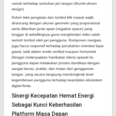
ramah terhadap sentuhan jari tangan (
thumb-driven
design
).
Kolom teks pengisian dan tombol klik masuk wajib
dirancang dengan ukuran geometri yang proporsional
serta diberikan jarak spasi (
negative space
) yang
longgar di sekelilingnya guna menghindari risiko salah
sentuh tombol oleh jari pengguna. Komponen navigasi
juga harus responsif terhadap perubahan orientasi layar
gawai, baik dalam mode vertikal maupun horizontal.
Dengan melenyapkan hambatan teknis spasial ini,
pengguna dapat melakukan proses otentikasi dengan
sangat lancar, praktis, dan instan dari genggaman
tangan, yang secara langsung mendongkrak level
kegembiraan pengguna terhadap keandalan ekosistem
digital Anda.
Sinergi Kecepatan Hemat Energi
Sebagai Kunci Keberhasilan
Platform Masa Depan