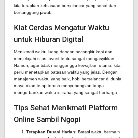
kita terapkan kebiasaan berselancar yang sehat dan
bertanggung jawab.
Kiat Cerdas Mengatur Waktu
untuk Hiburan Digital
Menikmati waktu luang dengan secangkir kopi dan
menjelajahi situs favorit tentu sangat mengasyikkan.
Namun, agar tidak mengganggu kewajiban utama, kita
perlu menetapkan batasan waktu yang jelas. Dengan
manajemen waktu yang baik, hobi berselancar di dunia
maya akan tetap terasa menyenangkan tanpa
mengorbankan waktu istirahat yang sangat berharga.
Tips Sehat Menikmati Platform
Online Sambil Ngopi
Tetapkan Durasi Harian:
Batasi waktu bermain