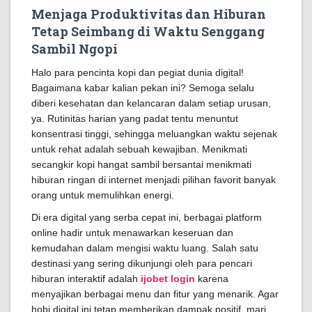
Menjaga Produktivitas dan Hiburan
Tetap Seimbang di Waktu Senggang
Sambil Ngopi
Halo para pencinta kopi dan pegiat dunia digital!
Bagaimana kabar kalian pekan ini? Semoga selalu
diberi kesehatan dan kelancaran dalam setiap urusan,
ya. Rutinitas harian yang padat tentu menuntut
konsentrasi tinggi, sehingga meluangkan waktu sejenak
untuk rehat adalah sebuah kewajiban. Menikmati
secangkir kopi hangat sambil bersantai menikmati
hiburan ringan di internet menjadi pilihan favorit banyak
orang untuk memulihkan energi.
Di era digital yang serba cepat ini, berbagai platform
online hadir untuk menawarkan keseruan dan
kemudahan dalam mengisi waktu luang. Salah satu
destinasi yang sering dikunjungi oleh para pencari
hiburan interaktif adalah
ijobet login
karena
menyajikan berbagai menu dan fitur yang menarik. Agar
hobi digital ini tetap memberikan dampak positif, mari