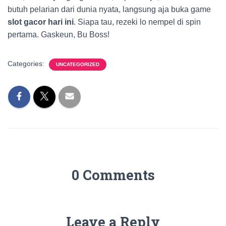
butuh pelarian dari dunia nyata, langsung aja buka game
slot gacor hari ini
. Siapa tau, rezeki lo nempel di spin
pertama. Gaskeun, Bu Boss!
Categories:
UNCATEGORIZED
0 Comments
Leave a Reply