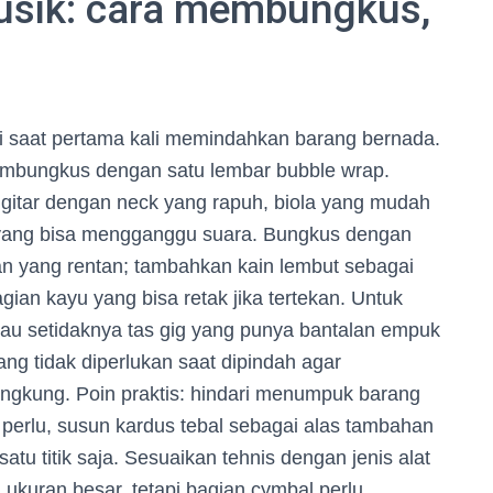
usik: cara membungkus,
g
geri saat pertama kali memindahkan barang bernada.
embungkus dengan satu lembar bubble wrap.
 gitar dengan neck yang rapuh, biola yang mudah
al yang bisa mengganggu suara. Bungkus dengan
gian yang rentan; tambahkan kain lembut sebagai
gian kayu yang bisa retak jika tertekan. Untuk
atau setidaknya tas gig yang punya bantalan empuk
ng tidak diperlukan saat dipindah agar
engkung. Poin praktis: hindari menumpuk barang
au perlu, susun kardus tebal sebagai alas tambahan
atu titik saja. Sesuaikan tehnis dengan jenis alat
 ukuran besar, tetapi bagian cymbal perlu