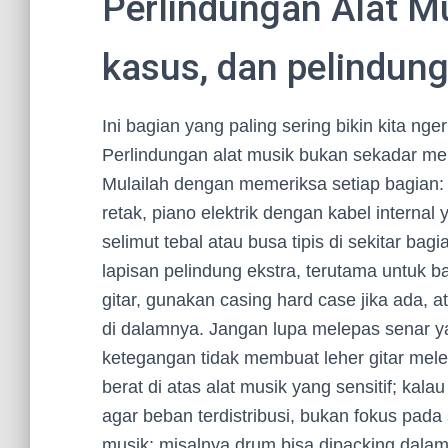
Perlindungan Alat M
kasus, dan pelindun
Ini bagian yang paling sering bikin kita n
Perlindungan alat musik bukan sekadar m
Mulailah dengan memeriksa setiap bagian:
retak, piano elektrik dengan kabel intern
selimut tebal atau busa tipis di sekitar ba
lapisan pelindung ekstra, terutama untuk ba
gitar, gunakan casing hard case jika ada, 
di dalamnya. Jangan lupa melepas senar ya
ketegangan tidak membuat leher gitar mel
berat di atas alat musik yang sensitif; kal
agar beban terdistribusi, bukan fokus pada s
musik; misalnya drum bisa dipacking dalam