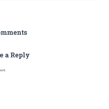
omments
e a Reply
ent.