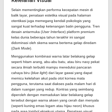
Kelelahan Visual
Selain mementingkan performa kecepatan mesin di
balik layar, penataan estetika visual pada halaman
otentikasi juga memegang kendali psikologis yang
sangat kuat terhadap ketenangan batin pengguna. Tren
desain antarmuka (
User Interface
) platform premium
kelas dunia beberapa tahun terakhir ini sangat
didominasi oleh skema warna bertema gelap diredam
(
Dark Mode
).
Menggunakan kombinasi warna latar belakang gelap
seperti hitam arang, abu-abu batu, atau biru navy pekat
secara ilmiah terbukti mampu mereduksi pancaran
cahaya biru (
blue light
) dari layar gawai yang dapat
memicu kelelahan akut pada otot kornea mata
pengguna, terutama saat diakses pada malam hari di
dalam ruangan yang redup. Kontras yang seimbang
diperoleh dengan memadukan latar belakang gelap
tersebut dengan warna aksen yang cerah dan menyala
(seperti kuning emas logam atau hijau neon) khusus
pada area tombol eksekusi utama. Penataan visual