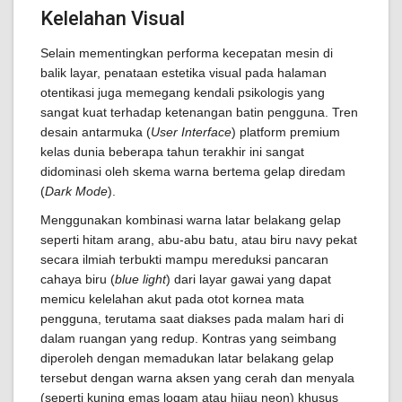
Kelelahan Visual
Selain mementingkan performa kecepatan mesin di
balik layar, penataan estetika visual pada halaman
otentikasi juga memegang kendali psikologis yang
sangat kuat terhadap ketenangan batin pengguna. Tren
desain antarmuka (
User Interface
) platform premium
kelas dunia beberapa tahun terakhir ini sangat
didominasi oleh skema warna bertema gelap diredam
(
Dark Mode
).
Menggunakan kombinasi warna latar belakang gelap
seperti hitam arang, abu-abu batu, atau biru navy pekat
secara ilmiah terbukti mampu mereduksi pancaran
cahaya biru (
blue light
) dari layar gawai yang dapat
memicu kelelahan akut pada otot kornea mata
pengguna, terutama saat diakses pada malam hari di
dalam ruangan yang redup. Kontras yang seimbang
diperoleh dengan memadukan latar belakang gelap
tersebut dengan warna aksen yang cerah dan menyala
(seperti kuning emas logam atau hijau neon) khusus