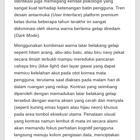
otentikasi juga memegang kendali psikologis yang
sangat kuat terhadap ketenangan batin pengguna. Tren
desain antarmuka (
User Interface
) platform premium
kelas dunia beberapa tahun terakhir ini sangat
didominasi oleh skema warna bertema gelap diredam
(
Dark Mode
).
Menggunakan kombinasi warna latar belakang gelap
seperti hitam arang, abu-abu batu, atau biru navy pekat
secara ilmiah terbukti mampu mereduksi pancaran
cahaya biru (
blue light
) dari layar gawai yang dapat
memicu kelelahan akut pada otot kornea mata
pengguna, terutama saat diakses pada malam hari di
dalam ruangan yang redup. Kontras yang seimbang
diperoleh dengan memadukan latar belakang gelap
tersebut dengan warna aksen yang cerah dan menyala
(seperti kuning emas logam atau hijau neon) khusus
pada area tombol eksekusi utama. Penataan visual
yang kontras namun lembut di mata ini secara alami
akan memandu fokus perhatian kognitif pengguna
langsung menuju kolom pengisian data, menciptakan