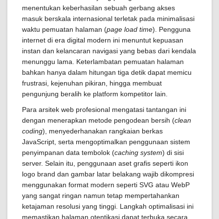
menentukan keberhasilan sebuah gerbang akses
masuk berskala internasional terletak pada minimalisasi
waktu pemuatan halaman (
page load time
). Pengguna
internet di era digital modern ini menuntut kepuasan
instan dan kelancaran navigasi yang bebas dari kendala
menunggu lama. Keterlambatan pemuatan halaman
bahkan hanya dalam hitungan tiga detik dapat memicu
frustrasi, kejenuhan pikiran, hingga membuat
pengunjung beralih ke platform kompetitor lain.
Para arsitek web profesional mengatasi tantangan ini
dengan menerapkan metode pengodean bersih (
clean
coding
), menyederhanakan rangkaian berkas
JavaScript, serta mengoptimalkan penggunaan sistem
penyimpanan data tembolok (
caching system
) di sisi
server. Selain itu, penggunaan aset grafis seperti ikon
logo brand dan gambar latar belakang wajib dikompresi
menggunakan format modern seperti SVG atau WebP
yang sangat ringan namun tetap mempertahankan
ketajaman resolusi yang tinggi. Langkah optimalisasi ini
memastikan halaman otentikasi dapat terbuka secara