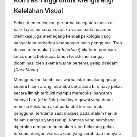
Kontras Tinggi untuk Mengurangi
Kelelahan Visual
Selain mementingkan performa kecepatan mesin di
balik layar, penataan estetika visual pada halaman
otentikasi juga memegang kendali psikologis yang
sangat kuat terhadap ketenangan batin pengguna. Tren
desain antarmuka (
User Interface
) platform premium
kelas dunia beberapa tahun terakhir ini sangat
didominasi oleh skema warna bertema gelap diredam
(
Dark Mode
).
Menggunakan kombinasi warna latar belakang gelap
seperti hitam arang, abu-abu batu, atau biru navy pekat
secara ilmiah terbukti mampu mereduksi pancaran
cahaya biru (
blue light
) dari layar gawai yang dapat
memicu kelelahan akut pada otot kornea mata
pengguna, terutama saat diakses pada malam hari di
dalam ruangan yang redup. Kontras yang seimbang
diperoleh dengan memadukan latar belakang gelap
tersebut dengan warna aksen yang cerah dan menyala