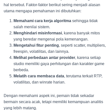
hal tersebut. Faktor-faktor berikut sering menjadi alasan
utama mengapa pemahaman ini dibutuhkan:
Memahami cara kerja algoritma
sehingga tidak
salah menilai sistem.
Menghindari misinformasi
, karena banyak mitos
yang beredar mengenai pola kemenangan.
Mengetahui fitur penting
, seperti scatter, multipliers,
freespin, volatilitas, dan lainnya.
Melihat perbedaan antar provider
, karena setiap
studio memiliki gaya perhitungan dan karakter game
berbeda.
Melatih cara membaca data
, terutama terkait RTP,
volatilitas, dan winrate harian.
Dengan memahami aspek ini, pemain tidak sekadar
bermain secara acak, tetapi memiliki kemampuan analitis
yang lebih matang.