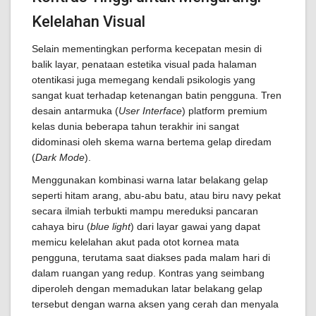
Kelelahan Visual
Selain mementingkan performa kecepatan mesin di
balik layar, penataan estetika visual pada halaman
otentikasi juga memegang kendali psikologis yang
sangat kuat terhadap ketenangan batin pengguna. Tren
desain antarmuka (
User Interface
) platform premium
kelas dunia beberapa tahun terakhir ini sangat
didominasi oleh skema warna bertema gelap diredam
(
Dark Mode
).
Menggunakan kombinasi warna latar belakang gelap
seperti hitam arang, abu-abu batu, atau biru navy pekat
secara ilmiah terbukti mampu mereduksi pancaran
cahaya biru (
blue light
) dari layar gawai yang dapat
memicu kelelahan akut pada otot kornea mata
pengguna, terutama saat diakses pada malam hari di
dalam ruangan yang redup. Kontras yang seimbang
diperoleh dengan memadukan latar belakang gelap
tersebut dengan warna aksen yang cerah dan menyala