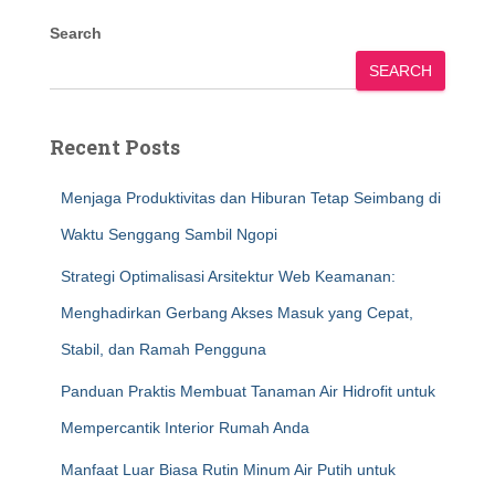
Search
SEARCH
Recent Posts
Menjaga Produktivitas dan Hiburan Tetap Seimbang di
Waktu Senggang Sambil Ngopi
Strategi Optimalisasi Arsitektur Web Keamanan:
Menghadirkan Gerbang Akses Masuk yang Cepat,
Stabil, dan Ramah Pengguna
Panduan Praktis Membuat Tanaman Air Hidrofit untuk
Mempercantik Interior Rumah Anda
Manfaat Luar Biasa Rutin Minum Air Putih untuk