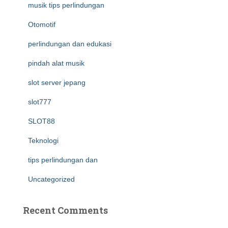
musik tips perlindungan
Otomotif
perlindungan dan edukasi
pindah alat musik
slot server jepang
slot777
SLOT88
Teknologi
tips perlindungan dan
Uncategorized
Recent Comments