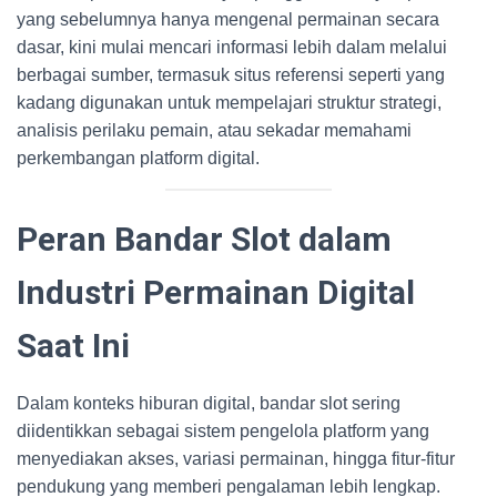
yang sebelumnya hanya mengenal permainan secara
dasar, kini mulai mencari informasi lebih dalam melalui
berbagai sumber, termasuk situs referensi seperti yang
kadang digunakan untuk mempelajari struktur strategi,
analisis perilaku pemain, atau sekadar memahami
perkembangan platform digital.
Peran Bandar Slot dalam
Industri Permainan Digital
Saat Ini
Dalam konteks hiburan digital, bandar slot sering
diidentikkan sebagai sistem pengelola platform yang
menyediakan akses, variasi permainan, hingga fitur-fitur
pendukung yang memberi pengalaman lebih lengkap.