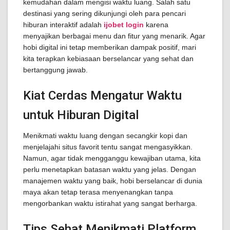
kemudahan dalam mengisi waktu luang. Salah satu
destinasi yang sering dikunjungi oleh para pencari
hiburan interaktif adalah
ijobet login
karena
menyajikan berbagai menu dan fitur yang menarik. Agar
hobi digital ini tetap memberikan dampak positif, mari
kita terapkan kebiasaan berselancar yang sehat dan
bertanggung jawab.
Kiat Cerdas Mengatur Waktu
untuk Hiburan Digital
Menikmati waktu luang dengan secangkir kopi dan
menjelajahi situs favorit tentu sangat mengasyikkan.
Namun, agar tidak mengganggu kewajiban utama, kita
perlu menetapkan batasan waktu yang jelas. Dengan
manajemen waktu yang baik, hobi berselancar di dunia
maya akan tetap terasa menyenangkan tanpa
mengorbankan waktu istirahat yang sangat berharga.
Tips Sehat Menikmati Platform