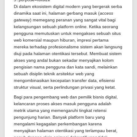
Di dalam ekosistem digital modern yang bergerak serba
dinamika saat ini, halaman gerbang masuk (
access
gateway
) memegang peranan yang sangat vital bagi
kelangsungan sebuah platform online. Ketika seorang
pengguna memutuskan untuk mengakses sebuah situs
web komersial maupun hiburan, impresi pertama
mereka terhadap profesionalisme sistem akan langsung
diuji pada halaman otentikasi tersebut. Membuat sistem
akses yang andal bukan sekadar menyajikan kolom
pengisian nama pengguna dan kata sandi, melainkan
sebuah disiplin teknik arsitektur web yang
mengombinasikan kecepatan transfer data, efisiensi
struktur visual, serta perlindungan privasi yang ketat.
Bagi para pengembang web dan pemilik bisnis digital,
kelancaran proses akses masuk pengguna adalah
metrik utama yang memengaruhi tingkat retensi
pengunjung harian. Banyak platform baru yang
mengalami kegagalan perkembangan karena
menyajikan halaman otentikasi yang terlampau berat,