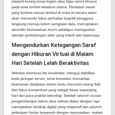
(seperti kuning emas logam atau hijau neon) khusus
pada area tombol eksekusi utama. Penataan visual
yang kontras namun lembut di mata ini secara alami
akan memandu fokus perhatian kognitif pengguna
langsung menuju kolom pengisian data, menciptakan
atmosfer kemewahan murni sekaligus menegaskan
standar perlindungan siber yang kokoh dan tepercaya.
Mengendurkan Ketegangan Saraf
dengan Hiburan Virtual di Malam
Hari Setelah Lelah Beraktivitas
Aktivitas memeras ide kreativitas, menguji stabilitas
kode jaringan server, serta konsisten memantau
keamanan database sistem tentu menuntut energi fisik
dan fokus konsentrasi yang sangat besar sepanjang
hari dari para praktisi teknologi. Setelah seluruh urusan
pengembangan teknis situs selesai diatur dengan rapi
menciptakan lanskap digital yang responsif dan seluruh
pekerjaan harian terpenuhi dengan memuaskan, malam