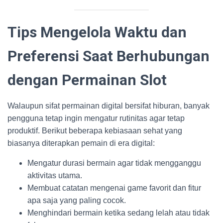
Tips Mengelola Waktu dan
Preferensi Saat Berhubungan
dengan Permainan Slot
Walaupun sifat permainan digital bersifat hiburan, banyak
pengguna tetap ingin mengatur rutinitas agar tetap
produktif. Berikut beberapa kebiasaan sehat yang
biasanya diterapkan pemain di era digital:
Mengatur durasi bermain agar tidak mengganggu
aktivitas utama.
Membuat catatan mengenai game favorit dan fitur
apa saja yang paling cocok.
Menghindari bermain ketika sedang lelah atau tidak