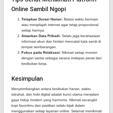
Online Sambil Ngopi
Tetapkan Durasi Harian:
Batasi waktu bermain
atau menjelajah internet agar tetap proporsional
setiap harinya.
Amankan Data Pribadi:
Selalu jaga kerahasiaan
informasi akun dan hindari mencatat kata sandi di
tempat sembarangan.
Fokus pada Relaksasi:
Nikmati setiap momen
dengan santai sebagai sarana melepas penat dari
kesibukan kerja.
Kesimpulan
Menyeimbangkan antara kesibukan harian, waktu
istirahat, dan hobi digital adalah kunci utama menjalani
gaya hidup modern yang harmonis. Nikmati secangkir
kopi favoritmu dan pastikan selalu bijak dalam
menggunakan setiap layanan online. Selamat menikmati