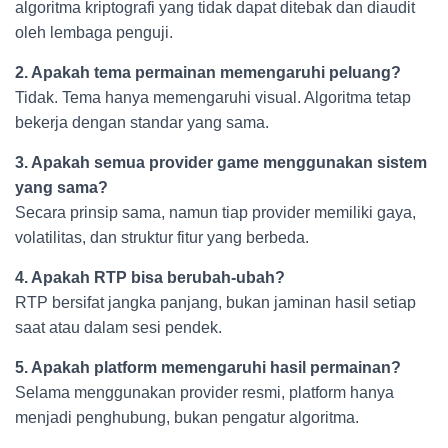
algoritma kriptografi yang tidak dapat ditebak dan diaudit
oleh lembaga penguji.
2. Apakah tema permainan memengaruhi peluang?
Tidak. Tema hanya memengaruhi visual. Algoritma tetap
bekerja dengan standar yang sama.
3. Apakah semua provider game menggunakan sistem
yang sama?
Secara prinsip sama, namun tiap provider memiliki gaya,
volatilitas, dan struktur fitur yang berbeda.
4. Apakah RTP bisa berubah-ubah?
RTP bersifat jangka panjang, bukan jaminan hasil setiap
saat atau dalam sesi pendek.
5. Apakah platform memengaruhi hasil permainan?
Selama menggunakan provider resmi, platform hanya
menjadi penghubung, bukan pengatur algoritma.