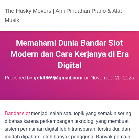
The Husky Movers | Ahli Pindahan Piano & Alat
Musik
Memahami Dunia Bandar Slot
Modern dan Cara Kerjanya di Era
Digital
Published by
gek4869@gmail.com
on
November 25, 2025
Bandar slot
menjadi salah satu topik yang semakin sering
dibahas karena perkembangan teknologi yang membuat
sistem permainan digital lebih transparan, terstruktur, dan
mudah dipahami oleh banyak pengguna. Banyak pemain