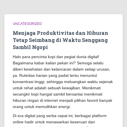
UNCATEGORIZED
Menjaga Produktivitas dan Hiburan
Tetap Seimbang di Waktu Senggang
Sambil Ngopi
Halo para pencinta kopi dan pegiat dunia digital!
Bagaimana kabar kalian pekan ini? Semoga selalu
diberi kesehatan dan kelancaran dalam setiap urusan,
ya. Rutinitas harian yang padat tentu menuntut
konsentrasi tinggi, sehingga meluangkan waktu sejenak
untuk rehat adalah sebuah kewajiban. Menikmati
secangkir kopi hangat sambil bersantai menikmati
hiburan ringan di internet menjadi pilihan favorit banyak
orang untuk memulihkan energi.
Di era digital yang serba cepat ini, berbagai platform
online hadir untuk menawarkan keseruan dan