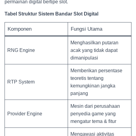
permainan digital bertipe slot.
Tabel Struktur Sistem Bandar Slot Digital
Komponen
Fungsi Utama
Menghasilkan putaran
RNG Engine
acak yang tidak dapat
dimanipulasi
Memberikan persentase
teoretis tentang
RTP System
kemungkinan jangka
panjang
Mesin dari perusahaan
Provider Engine
penyedia game yang
mengatur tema & fitur
Mengawasi aktivitas