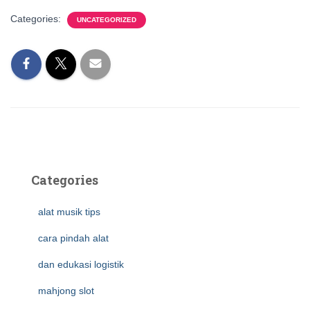
Categories:
UNCATEGORIZED
Categories
alat musik tips
cara pindah alat
dan edukasi logistik
mahjong slot