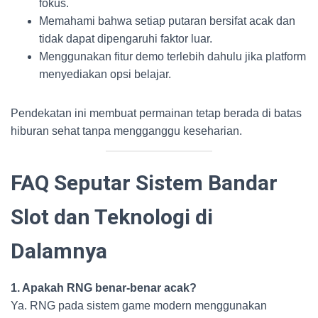
fokus.
Memahami bahwa setiap putaran bersifat acak dan
tidak dapat dipengaruhi faktor luar.
Menggunakan fitur demo terlebih dahulu jika platform
menyediakan opsi belajar.
Pendekatan ini membuat permainan tetap berada di batas
hiburan sehat tanpa mengganggu keseharian.
FAQ Seputar Sistem Bandar
Slot dan Teknologi di
Dalamnya
1. Apakah RNG benar-benar acak?
Ya. RNG pada sistem game modern menggunakan