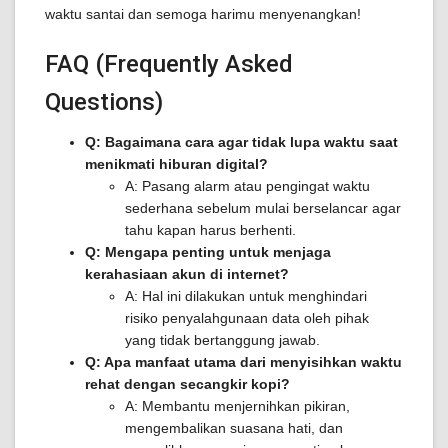
waktu santai dan semoga harimu menyenangkan!
FAQ (Frequently Asked
Questions)
Q: Bagaimana cara agar tidak lupa waktu saat
menikmati hiburan digital?
A: Pasang alarm atau pengingat waktu
sederhana sebelum mulai berselancar agar
tahu kapan harus berhenti.
Q: Mengapa penting untuk menjaga
kerahasiaan akun di internet?
A: Hal ini dilakukan untuk menghindari
risiko penyalahgunaan data oleh pihak
yang tidak bertanggung jawab.
Q: Apa manfaat utama dari menyisihkan waktu
rehat dengan secangkir kopi?
A: Membantu menjernihkan pikiran,
mengembalikan suasana hati, dan