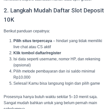
2. Langkah Mudah Daftar Slot Deposit
10K
Berikut panduan cepatnya:
Pilih situs terpercaya
– hindari yang tidak memiliki
live chat atau CS aktif
Klik tombol daftar/register
Isi data seperti username, nomor HP, dan rekening
(opsional)
Pilih metode pembayaran dan isi saldo minimal
Rp10.000
Selesai! Kamu bisa langsung login dan pilih game
Prosesnya hanya butuh waktu sekitar 5–10 menit saja.
Sangat mudah bahkan untuk yang belum pernah main
sebelumnya.