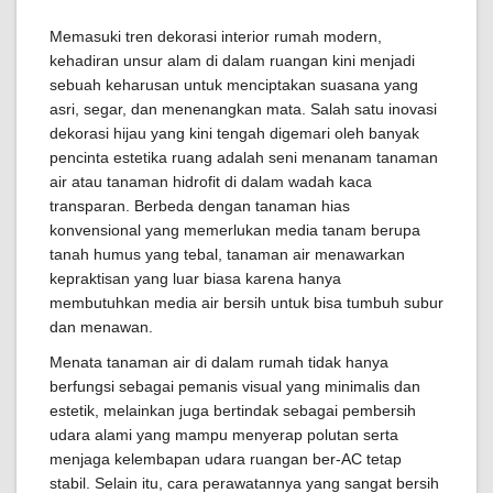
Memasuki tren dekorasi interior rumah modern,
kehadiran unsur alam di dalam ruangan kini menjadi
sebuah keharusan untuk menciptakan suasana yang
asri, segar, dan menenangkan mata. Salah satu inovasi
dekorasi hijau yang kini tengah digemari oleh banyak
pencinta estetika ruang adalah seni menanam tanaman
air atau tanaman hidrofit di dalam wadah kaca
transparan. Berbeda dengan tanaman hias
konvensional yang memerlukan media tanam berupa
tanah humus yang tebal, tanaman air menawarkan
kepraktisan yang luar biasa karena hanya
membutuhkan media air bersih untuk bisa tumbuh subur
dan menawan.
Menata tanaman air di dalam rumah tidak hanya
berfungsi sebagai pemanis visual yang minimalis dan
estetik, melainkan juga bertindak sebagai pembersih
udara alami yang mampu menyerap polutan serta
menjaga kelembapan udara ruangan ber-AC tetap
stabil. Selain itu, cara perawatannya yang sangat bersih