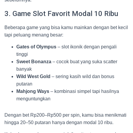
3. Game Slot Favorit Modal 10 Ribu
Beberapa game yang bisa kamu mainkan dengan bet kecil
tapi peluang menang besar:
Gates of Olympus
– slot ikonik dengan pengali
tinggi
Sweet Bonanza
– cocok buat yang suka scatter
banyak
Wild West Gold
– sering kasih wild dan bonus
putaran
Mahjong Ways
– kombinasi simpel tapi hasilnya
menguntungkan
Dengan bet Rp200–Rp500 per spin, kamu bisa menikmati
hingga 20–50 putaran hanya dengan modal 10 ribu.