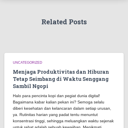
Related Posts
UNCATEGORIZED
Menjaga Produktivitas dan Hiburan
Tetap Seimbang di Waktu Senggang
Sambil Ngopi
Halo para pencinta kopi dan pegiat dunia digital!
Bagaimana kabar kalian pekan ini? Semoga selalu
diberi kesehatan dan kelancaran dalam setiap urusan,
ya. Rutinitas harian yang padat tentu menuntut
konsentrasi tinggi, sehingga meluangkan waktu sejenak
untuk rehat adalah sebuah kewajiban. Menikmati