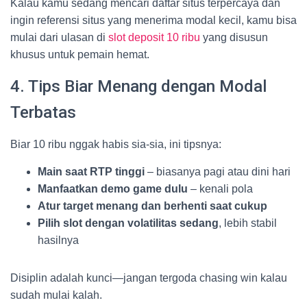
Kalau kamu sedang mencari daftar situs terpercaya dan
ingin referensi situs yang menerima modal kecil, kamu bisa
mulai dari ulasan di
slot deposit 10 ribu
yang disusun
khusus untuk pemain hemat.
4. Tips Biar Menang dengan Modal
Terbatas
Biar 10 ribu nggak habis sia-sia, ini tipsnya:
Main saat RTP tinggi
– biasanya pagi atau dini hari
Manfaatkan demo game dulu
– kenali pola
Atur target menang dan berhenti saat cukup
Pilih slot dengan volatilitas sedang
, lebih stabil
hasilnya
Disiplin adalah kunci—jangan tergoda chasing win kalau
sudah mulai kalah.