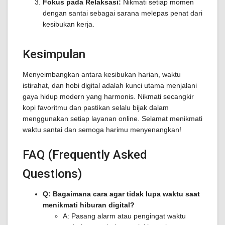
Fokus pada Relaksasi:
Nikmati setiap momen
dengan santai sebagai sarana melepas penat dari
kesibukan kerja.
Kesimpulan
Menyeimbangkan antara kesibukan harian, waktu
istirahat, dan hobi digital adalah kunci utama menjalani
gaya hidup modern yang harmonis. Nikmati secangkir
kopi favoritmu dan pastikan selalu bijak dalam
menggunakan setiap layanan online. Selamat menikmati
waktu santai dan semoga harimu menyenangkan!
FAQ (Frequently Asked
Questions)
Q: Bagaimana cara agar tidak lupa waktu saat
menikmati hiburan digital?
A: Pasang alarm atau pengingat waktu