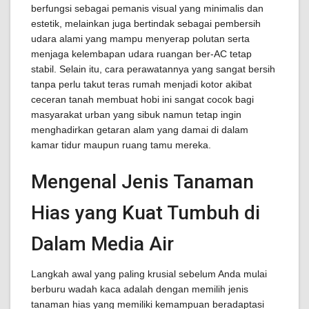
berfungsi sebagai pemanis visual yang minimalis dan
estetik, melainkan juga bertindak sebagai pembersih
udara alami yang mampu menyerap polutan serta
menjaga kelembapan udara ruangan ber-AC tetap
stabil. Selain itu, cara perawatannya yang sangat bersih
tanpa perlu takut teras rumah menjadi kotor akibat
ceceran tanah membuat hobi ini sangat cocok bagi
masyarakat urban yang sibuk namun tetap ingin
menghadirkan getaran alam yang damai di dalam
kamar tidur maupun ruang tamu mereka.
Mengenal Jenis Tanaman
Hias yang Kuat Tumbuh di
Dalam Media Air
Langkah awal yang paling krusial sebelum Anda mulai
berburu wadah kaca adalah dengan memilih jenis
tanaman hias yang memiliki kemampuan beradaptasi