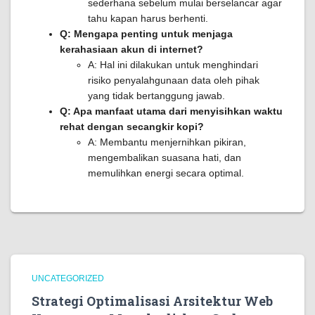
sederhana sebelum mulai berselancar agar
tahu kapan harus berhenti.
Q: Mengapa penting untuk menjaga
kerahasiaan akun di internet?
A: Hal ini dilakukan untuk menghindari
risiko penyalahgunaan data oleh pihak
yang tidak bertanggung jawab.
Q: Apa manfaat utama dari menyisihkan waktu
rehat dengan secangkir kopi?
A: Membantu menjernihkan pikiran,
mengembalikan suasana hati, dan
memulihkan energi secara optimal.
UNCATEGORIZED
Strategi Optimalisasi Arsitektur Web