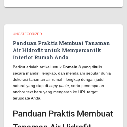
UNCATEGORIZED
Panduan Praktis Membuat Tanaman
Air Hidrofit untuk Mempercantik
Interior Rumah Anda
Berikut adalah artikel untuk
Domain 8
yang ditulis
secara mandiri, lengkap, dan mendalam seputar dunia
dekorasi tanaman air rumah, lengkap dengan judul
natural yang siap di-
copy paste
, serta penempatan
anchor text baru yang mengarah ke URL target
terupdate Anda.
Panduan Praktis Membuat