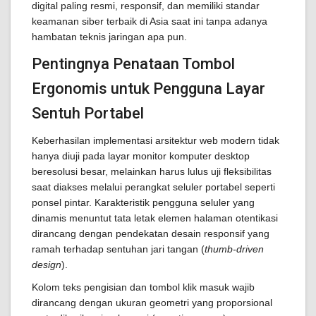
digital paling resmi, responsif, dan memiliki standar
keamanan siber terbaik di Asia saat ini tanpa adanya
hambatan teknis jaringan apa pun.
Pentingnya Penataan Tombol
Ergonomis untuk Pengguna Layar
Sentuh Portabel
Keberhasilan implementasi arsitektur web modern tidak
hanya diuji pada layar monitor komputer desktop
beresolusi besar, melainkan harus lulus uji fleksibilitas
saat diakses melalui perangkat seluler portabel seperti
ponsel pintar. Karakteristik pengguna seluler yang
dinamis menuntut tata letak elemen halaman otentikasi
dirancang dengan pendekatan desain responsif yang
ramah terhadap sentuhan jari tangan (
thumb-driven
design
).
Kolom teks pengisian dan tombol klik masuk wajib
dirancang dengan ukuran geometri yang proporsional