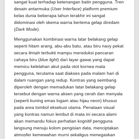
sangat kuat terhadap ketenangan batin pengguna. Tren
desain antarmuka (
User Interface
) platform premium
kelas dunia beberapa tahun terakhir ini sangat
didominasi oleh skema warna bertema gelap diredam
(
Dark Mode
).
Menggunakan kombinasi warna latar belakang gelap
seperti hitam arang, abu-abu batu, atau biru navy pekat
secara ilmiah terbukti mampu mereduksi pancaran
cahaya biru (
blue light
) dari layar gawai yang dapat
memicu kelelahan akut pada otot kornea mata
pengguna, terutama saat diakses pada malam hari di
dalam ruangan yang redup. Kontras yang seimbang
diperoleh dengan memadukan latar belakang gelap
tersebut dengan warna aksen yang cerah dan menyala
(seperti kuning emas logam atau hijau neon) khusus
pada area tombol eksekusi utama. Penataan visual
yang kontras namun lembut di mata ini secara alami
akan memandu fokus perhatian kognitif pengguna
langsung menuju kolom pengisian data, menciptakan
atmosfer kemewahan murni sekaligus menegaskan