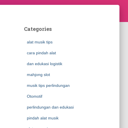
Categories
alat musik tips
cara pindah alat
dan edukasi logistik
mahjong slot
musik tips perlindungan
Otomotif
perlindungan dan edukasi
pindah alat musik