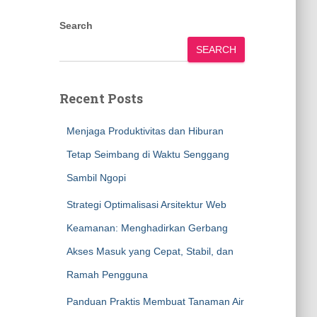
Search
SEARCH
Recent Posts
Menjaga Produktivitas dan Hiburan
Tetap Seimbang di Waktu Senggang
Sambil Ngopi
Strategi Optimalisasi Arsitektur Web
Keamanan: Menghadirkan Gerbang
Akses Masuk yang Cepat, Stabil, dan
Ramah Pengguna
Panduan Praktis Membuat Tanaman Air