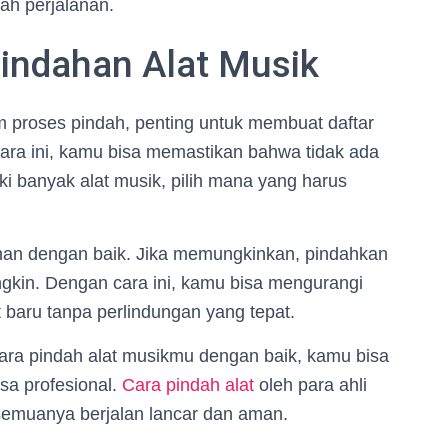
gah perjalanan.
Pindahan Alat Musik
m proses pindah, penting untuk membuat daftar
ara ini, kamu bisa memastikan bahwa tidak ada
liki banyak alat musik, pilih mana yang harus
han dengan baik. Jika memungkinkan, pindahkan
ungkin. Dengan cara ini, kamu bisa mengurangi
 baru tanpa perlindungan yang tepat.
ara pindah alat musikmu dengan baik, kamu bisa
a profesional.
Cara pindah alat
oleh para ahli
emuanya berjalan lancar dan aman.