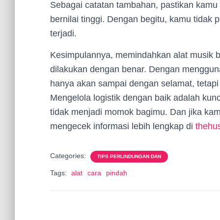
Sebagai catatan tambahan, pastikan kamu
bernilai tinggi. Dengan begitu, kamu tidak 
terjadi.
Kesimpulannya, memindahkan alat musik bi
dilakukan dengan benar. Dengan menggunak
hanya akan sampai dengan selamat, tetapi j
Mengelola logistik dengan baik adalah ku
tidak menjadi momok bagimu. Dan jika kamu
mengecek informasi lebih lengkap di
thehu
Categories:
TIPS PERLINDUNGAN DAN
Tags:
alat
cara
pindah