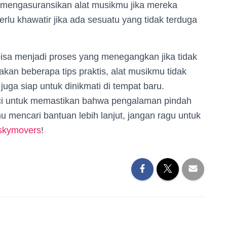
 mengasuransikan alat musikmu jika mereka
perlu khawatir jika ada sesuatu yang tidak terduga
sa menjadi proses yang menegangkan jika tidak
an beberapa tips praktis, alat musikmu tidak
uga siap untuk dinikmati di tempat baru.
nci untuk memastikan bahwa pengalaman pindah
 mencari bantuan lebih lanjut, jangan ragu untuk
skymovers
!