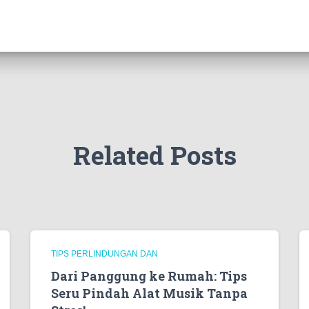
Related Posts
TIPS PERLINDUNGAN DAN
Dari Panggung ke Rumah: Tips
Seru Pindah Alat Musik Tanpa