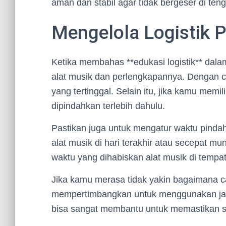
aman dan stabil agar tidak bergeser di ten
Mengelola Logistik 
Ketika membahas **edukasi logistik** dala
alat musik dan perlengkapannya. Dengan c
yang tertinggal. Selain itu, jika kamu memi
dipindahkan terlebih dahulu.
Pastikan juga untuk mengatur waktu pinda
alat musik di hari terakhir atau secepat m
waktu yang dihabiskan alat musik di tempat
Jika kamu merasa tidak yakin bagaimana c
mempertimbangkan untuk menggunakan jas
bisa sangat membantu untuk memastikan s