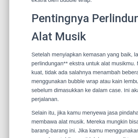
ekstra oleh bubble wrap.
Pentingnya Perlind
Alat Musik
Setelah menyiapkan kemasan yang baik, la
perlindungan** ekstra untuk alat musikmu
kuat, tidak ada salahnya menambah bebera
menggunakan bubble wrap atau kain lembu
sebelum dimasukkan ke dalam case. Ini 
perjalanan.
Selain itu, jika kamu menyewa jasa pinda
membawa alat musik. Mereka mungkin bisa
barang-barang ini. Jika kamu menggunakan 