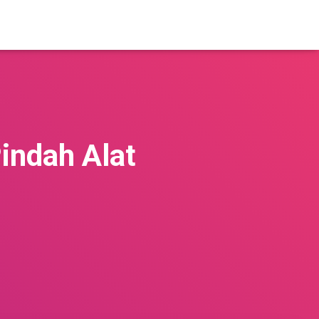
indah Alat