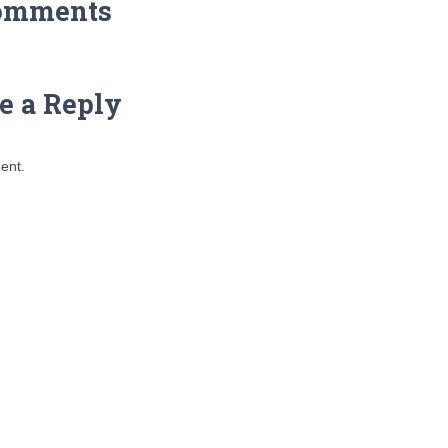
omments
e a Reply
ent.