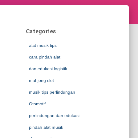
Categories
alat musik tips
cara pindah alat
dan edukasi logistik
mahjong slot
musik tips perlindungan
Otomotif
perlindungan dan edukasi
pindah alat musik