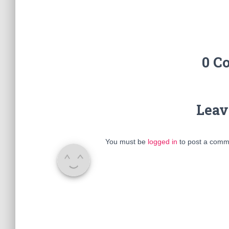
0 C
Leav
You must be
logged in
to post a comm