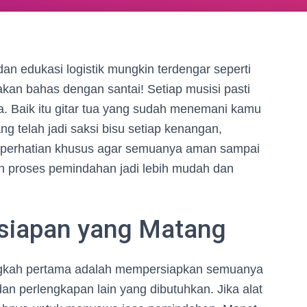
dan edukasi logistik mungkin terdengar seperti
a akan bahas dengan santai! Setiap musisi pasti
a. Baik itu gitar tua yang sudah menemani kamu
g telah jadi saksi bisu setiap kenangan,
 perhatian khusus agar semuanya aman sampai
kin proses pemindahan jadi lebih mudah dan
rsiapan yang Matang
ngkah pertama adalah mempersiapkan semuanya
an perlengkapan lain yang dibutuhkan. Jika alat