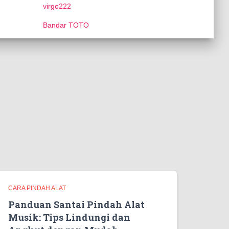
virgo222
Bandar TOTO
CARA PINDAH ALAT
Panduan Santai Pindah Alat
Musik: Tips Lindungi dan