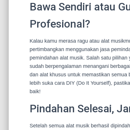
Bawa Sendiri atau G
Profesional?
Kalau kamu merasa ragu atau alat musikmu 
pertimbangkan menggunakan jasa pemindah
pemindahan alat musik. Salah satu pilihan
sudah berpengalaman menangani berbagai j
dan alat khusus untuk memastikan semua
lebih suka cara DIY (Do It Yourself), pa
baik!
Pindahan Selesai, Ja
Setelah semua alat musik berhasil dipindah