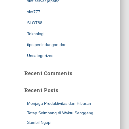
slot server jepang
slot777
SLOT88
Teknologi
tips perlindungan dan
Uncategorized
Recent Comments
Recent Posts
Menjaga Produktivitas dan Hiburan
Tetap Seimbang di Waktu Senggang
Sambil Ngopi