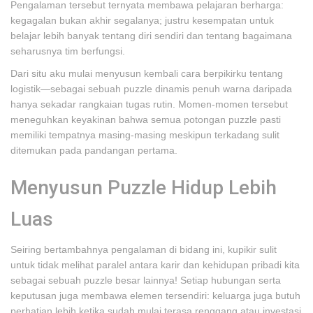
Pengalaman tersebut ternyata membawa pelajaran berharga:
kegagalan bukan akhir segalanya; justru kesempatan untuk
belajar lebih banyak tentang diri sendiri dan tentang bagaimana
seharusnya tim berfungsi.
Dari situ aku mulai menyusun kembali cara berpikirku tentang
logistik—sebagai sebuah puzzle dinamis penuh warna daripada
hanya sekadar rangkaian tugas rutin. Momen-momen tersebut
meneguhkan keyakinan bahwa semua potongan puzzle pasti
memiliki tempatnya masing-masing meskipun terkadang sulit
ditemukan pada pandangan pertama.
Menyusun Puzzle Hidup Lebih
Luas
Seiring bertambahnya pengalaman di bidang ini, kupikir sulit
untuk tidak melihat paralel antara karir dan kehidupan pribadi kita
sebagai sebuah puzzle besar lainnya! Setiap hubungan serta
keputusan juga membawa elemen tersendiri: keluarga juga butuh
perhatian lebih ketika sudah mulai terasa renggang atau investasi