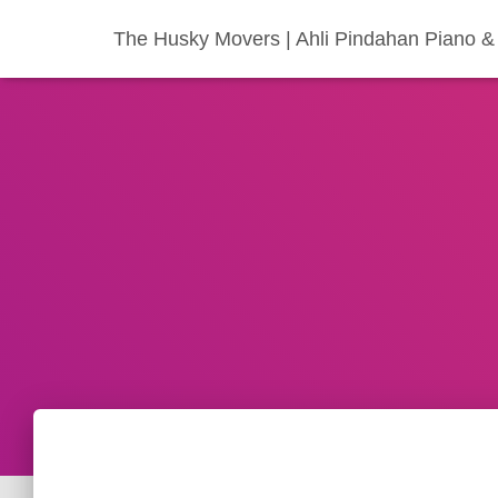
The Husky Movers | Ahli Pindahan Piano & 