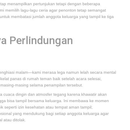
etap menampilkan pertunjukan tetapi dengan beberapa
i memilih lagu-lagu ceria agar penonton tetap semangat
tuk membatasi jumlah anggota keluarga yang tampil ke tiga
a Perlindungan
menghiasi malam—kami merasa lega namun lelah secara mental
kelat panas di rumah teman baik setelah acara selesai,
 masing-masing selama penampilan tersebut.
a cuaca dingin dan atmosfer tegang karena khawatir akan
gga bisa tampil bersama keluarga. Ini membawa ke momen
ik seperti izin kesehatan atau tempat aman tampil;
osional yang mendukung bagi setiap anggota keluarga agar
 atau ditolak.