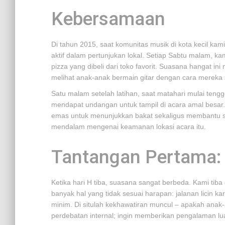
Kebersamaan
Di tahun 2015, saat komunitas musik di kota kecil kam
aktif dalam pertunjukan lokal. Setiap Sabtu malam, ka
pizza yang dibeli dari toko favorit. Suasana hangat i
melihat anak-anak bermain gitar dengan cara mereka s
Satu malam setelah latihan, saat matahari mulai teng
mendapat undangan untuk tampil di acara amal besar
emas untuk menunjukkan bakat sekaligus membantu 
mendalam mengenai keamanan lokasi acara itu.
Tantangan Pertama:
Ketika hari H tiba, suasana sangat berbeda. Kami tib
banyak hal yang tidak sesuai harapan: jalanan licin
minim. Di situlah kekhawatiran muncul – apakah anak-
perdebatan internal; ingin memberikan pengalaman l