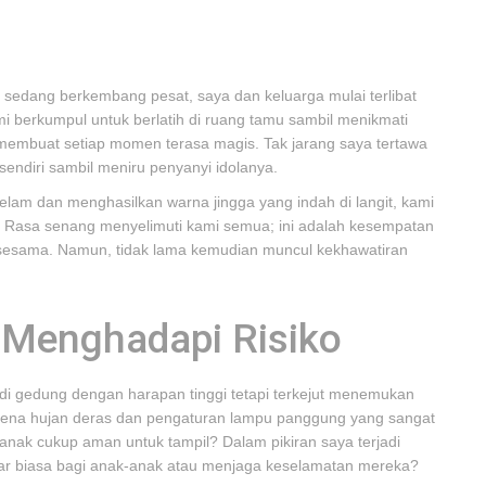
i sedang berkembang pesat, saya dan keluarga mulai terlibat
mi berkumpul untuk berlatih di ruang tamu sambil menikmati
ni membuat setiap momen terasa magis. Tak jarang saya tertawa
endiri sambil meniru penyanyi idolanya.
gelam dan menghasilkan warna jingga yang indah di langit, kami
. Rasa senang menyelimuti kami semua; ini adalah kesempatan
sesama. Namun, tidak lama kemudian muncul kekhawatiran
 Menghadapi Risiko
a di gedung dengan harapan tinggi tetapi terkejut menemukan
 karena hujan deras dan pengaturan lampu panggung yang sangat
anak cukup aman untuk tampil? Dalam pikiran saya terjadi
uar biasa bagi anak-anak atau menjaga keselamatan mereka?