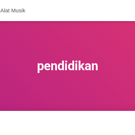
Alat Musik
pendidikan