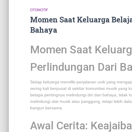
OTOMOTIF
Momen Saat Keluarga Belaj
Bahaya
Momen Saat Keluarga
Perlindungan Dari B
Setiap keluarga memiliki perjalanan unik yang mengaja
sering kali berpusat di sekitar komunitas musik yang
betapa pentingnya melindungi diri dari bahaya, tidak h
melindungi alat musik atau panggung, tetapi lebih da
bangun bersama.
Awal Cerita: Keajaib