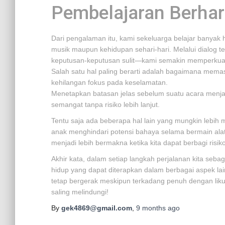
Pembelajaran Berhar
Dari pengalaman itu, kami sekeluarga belajar banyak 
musik maupun kehidupan sehari-hari. Melalui dialog 
keputusan-keputusan sulit—kami semakin memperkuat 
Salah satu hal paling berarti adalah bagaimana memast
kehilangan fokus pada keselamatan.
Menetapkan batasan jelas sebelum suatu acara menja
semangat tanpa risiko lebih lanjut.
Tentu saja ada beberapa hal lain yang mungkin lebih
anak menghindari potensi bahaya selama bermain ala
menjadi lebih bermakna ketika kita dapat berbagi risik
Akhir kata, dalam setiap langkah perjalanan kita sebaga
hidup yang dapat diterapkan dalam berbagai aspek l
tetap bergerak meskipun terkadang penuh dengan liku-l
saling melindungi!
By
gek4869@gmail.com
,
9 months
ago