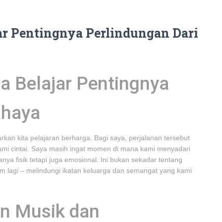
ar Pentingnya Perlindungan Dari
 Belajar Pentingnya
ahaya
rkan kita pelajaran berharga. Bagi saya, perjalanan tersebut
 kami cintai. Saya masih ingat momen di mana kami menyadari
anya fisik tetapi juga emosional. Ini bukan sekadar tentang
lam lagi – melindungi ikatan keluarga dan semangat yang kami
an Musik dan