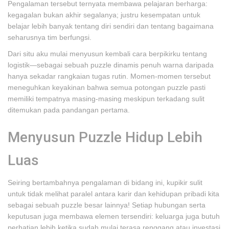
Pengalaman tersebut ternyata membawa pelajaran berharga:
kegagalan bukan akhir segalanya; justru kesempatan untuk
belajar lebih banyak tentang diri sendiri dan tentang bagaimana
seharusnya tim berfungsi.
Dari situ aku mulai menyusun kembali cara berpikirku tentang
logistik—sebagai sebuah puzzle dinamis penuh warna daripada
hanya sekadar rangkaian tugas rutin. Momen-momen tersebut
meneguhkan keyakinan bahwa semua potongan puzzle pasti
memiliki tempatnya masing-masing meskipun terkadang sulit
ditemukan pada pandangan pertama.
Menyusun Puzzle Hidup Lebih
Luas
Seiring bertambahnya pengalaman di bidang ini, kupikir sulit
untuk tidak melihat paralel antara karir dan kehidupan pribadi kita
sebagai sebuah puzzle besar lainnya! Setiap hubungan serta
keputusan juga membawa elemen tersendiri: keluarga juga butuh
perhatian lebih ketika sudah mulai terasa renggang atau investasi