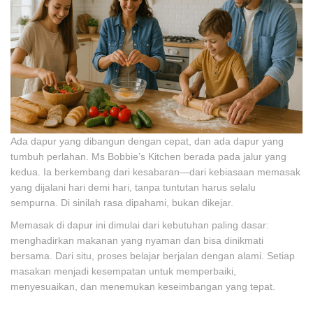
Ada dapur yang dibangun dengan cepat, dan ada dapur yang
tumbuh perlahan. Ms Bobbie’s Kitchen berada pada jalur yang
kedua. Ia berkembang dari kesabaran—dari kebiasaan memasak
yang dijalani hari demi hari, tanpa tuntutan harus selalu
sempurna. Di sinilah rasa dipahami, bukan dikejar.
Memasak di dapur ini dimulai dari kebutuhan paling dasar:
menghadirkan makanan yang nyaman dan bisa dinikmati
bersama. Dari situ, proses belajar berjalan dengan alami. Setiap
masakan menjadi kesempatan untuk memperbaiki,
menyesuaikan, dan menemukan keseimbangan yang tepat.