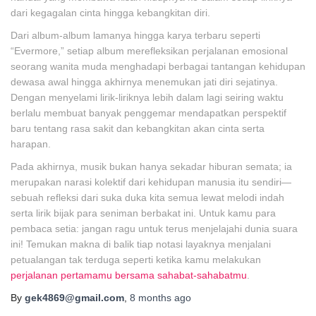
dari kegagalan cinta hingga kebangkitan diri.
Dari album-album lamanya hingga karya terbaru seperti
“Evermore,” setiap album merefleksikan perjalanan emosional
seorang wanita muda menghadapi berbagai tantangan kehidupan
dewasa awal hingga akhirnya menemukan jati diri sejatinya.
Dengan menyelami lirik-liriknya lebih dalam lagi seiring waktu
berlalu membuat banyak penggemar mendapatkan perspektif
baru tentang rasa sakit dan kebangkitan akan cinta serta
harapan.
Pada akhirnya, musik bukan hanya sekadar hiburan semata; ia
merupakan narasi kolektif dari kehidupan manusia itu sendiri—
sebuah refleksi dari suka duka kita semua lewat melodi indah
serta lirik bijak para seniman berbakat ini. Untuk kamu para
pembaca setia: jangan ragu untuk terus menjelajahi dunia suara
ini! Temukan makna di balik tiap notasi layaknya menjalani
petualangan tak terduga seperti ketika kamu melakukan
perjalanan pertamamu bersama sahabat-sahabatmu
.
By
gek4869@gmail.com
,
8 months
ago