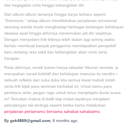
dari kegagalan cinta hingga kebangkitan diri.
Dari album-album lamanya hingga karya terbaru seperti
“Evermore,” setiap album merefleksikan perjalanan emosional
seorang wanita muda menghadapi berbagai tantangan kehidupan
dewasa awal hingga akhirnya menemukan jati diri sejatinya.
Dengan menyelami lirik-liriknya lebih dalam lagi seiring waktu
berlalu membuat banyak penggemar mendapatkan perspektif
baru tentang rasa sakit dan kebangkitan akan cinta serta
harapan.
Pada akhirnya, musik bukan hanya sekadar hiburan semata; ia
merupakan narasi kolektif dari kehidupan manusia itu sendiri—
sebuah refleksi dari suka duka kita semua lewat melodi indah
serta lirik bijak para seniman berbakat ini. Untuk kamu para
pembaca setia: jangan ragu untuk terus menjelajahi dunia suara
ini! Temukan makna di balik tiap notasi layaknya menjalani
petualangan tak terduga seperti ketika kamu melakukan
perjalanan pertamamu bersama sahabat-sahabatmu
.
By
gek4869@gmail.com
,
8 months
ago