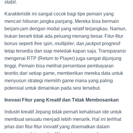
stabil.
Karakteristik ini sangat cocok bagi tipe pemain yang
mencari hiburan jangka panjang. Mereka bisa bermain
berjam-jam dengan modal yang relatif terjangkau. Namun,
bukan berarti tidak ada peluang menang besar. Fitur-fitur
bonus seperti
free spin
,
multiplier
, dan
jackpot
progresif
tetap tersedia dan siap meledak kapan saja. Transparansi
mengenai RTP (Return to Player) juga sangat dijunjung
tinggi. Pemain bisa melihat persentase pembayaran
teoritis dari setiap game, memberikan mereka data untuk
menyusun strategi memilih game mana yang paling
potensial untuk dimainkan pada sesi tersebut.
Inovasi Fitur yang Kreatif dan Tidak Membosankan
Industri kreatif Jepang tidak pernah kehabisan ide untuk
membuat sesuatu menjadi lebih menarik. Hal ini terlihat
jelas dari fitur-fitur inovatif yang disematkan dalam