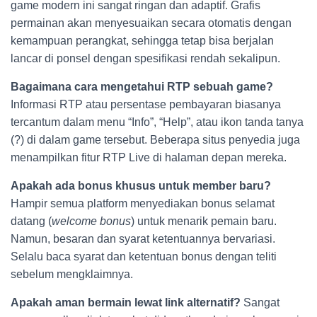
game modern ini sangat ringan dan adaptif. Grafis
permainan akan menyesuaikan secara otomatis dengan
kemampuan perangkat, sehingga tetap bisa berjalan
lancar di ponsel dengan spesifikasi rendah sekalipun.
Bagaimana cara mengetahui RTP sebuah game?
Informasi RTP atau persentase pembayaran biasanya
tercantum dalam menu “Info”, “Help”, atau ikon tanda tanya
(?) di dalam game tersebut. Beberapa situs penyedia juga
menampilkan fitur RTP Live di halaman depan mereka.
Apakah ada bonus khusus untuk member baru?
Hampir semua platform menyediakan bonus selamat
datang (
welcome bonus
) untuk menarik pemain baru.
Namun, besaran dan syarat ketentuannya bervariasi.
Selalu baca syarat dan ketentuan bonus dengan teliti
sebelum mengklaimnya.
Apakah aman bermain lewat link alternatif?
Sangat