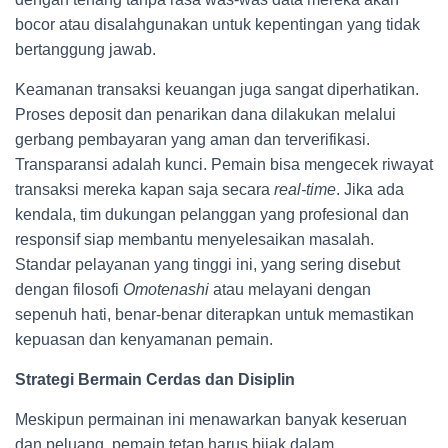
bocor atau disalahgunakan untuk kepentingan yang tidak
bertanggung jawab.
Keamanan transaksi keuangan juga sangat diperhatikan.
Proses deposit dan penarikan dana dilakukan melalui
gerbang pembayaran yang aman dan terverifikasi.
Transparansi adalah kunci. Pemain bisa mengecek riwayat
transaksi mereka kapan saja secara
real-time
. Jika ada
kendala, tim dukungan pelanggan yang profesional dan
responsif siap membantu menyelesaikan masalah.
Standar pelayanan yang tinggi ini, yang sering disebut
dengan filosofi
Omotenashi
atau melayani dengan
sepenuh hati, benar-benar diterapkan untuk memastikan
kepuasan dan kenyamanan pemain.
Strategi Bermain Cerdas dan Disiplin
Meskipun permainan ini menawarkan banyak keseruan
dan peluang, pemain tetap harus bijak dalam