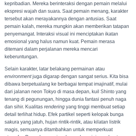
kepribadian. Mereka berinteraksi dengan pemain melalui
ekspresi wajah dan suara. Saat pemain menang, karakter
tersebut akan merayakannya dengan antusias. Saat
pemain kalah, mereka mungkin akan memberikan tatapan
penyemangat. Interaksi visual ini menciptakan ikatan
emosional yang halus namun kuat. Pemain merasa
ditemani dalam perjalanan mereka mencari
keberuntungan.
Selain karakter, latar belakang permainan atau
environment
juga digarap dengan sangat serius. Kita bisa
dibawa berpetualang ke berbagai tempat imajinatif, mulai
dari jalanan neon Tokyo di masa depan, kuil Shinto yang
tenang di pegunungan, hingga dunia fantasi penuh naga
dan sihir. Kualitas
rendering
yang tinggi membuat setiap
detail terlihat hidup. Efek partikel seperti kelopak bunga
sakura yang jatuh, hujan rintik-rintik, atau kilatan listrik
magis, semuanya ditambahkan untuk memperkuat