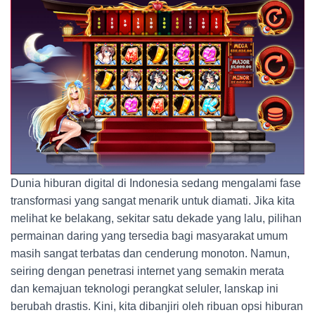
Dunia hiburan digital di Indonesia sedang mengalami fase
transformasi yang sangat menarik untuk diamati. Jika kita
melihat ke belakang, sekitar satu dekade yang lalu, pilihan
permainan daring yang tersedia bagi masyarakat umum
masih sangat terbatas dan cenderung monoton. Namun,
seiring dengan penetrasi internet yang semakin merata
dan kemajuan teknologi perangkat seluler, lanskap ini
berubah drastis. Kini, kita dibanjiri oleh ribuan opsi hiburan