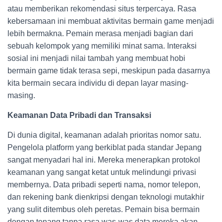
atau memberikan rekomendasi situs terpercaya. Rasa
kebersamaan ini membuat aktivitas bermain game menjadi
lebih bermakna. Pemain merasa menjadi bagian dari
sebuah kelompok yang memiliki minat sama. Interaksi
sosial ini menjadi nilai tambah yang membuat hobi
bermain game tidak terasa sepi, meskipun pada dasarnya
kita bermain secara individu di depan layar masing-
masing.
Keamanan Data Pribadi dan Transaksi
Di dunia digital, keamanan adalah prioritas nomor satu.
Pengelola platform yang berkiblat pada standar Jepang
sangat menyadari hal ini. Mereka menerapkan protokol
keamanan yang sangat ketat untuk melindungi privasi
membernya. Data pribadi seperti nama, nomor telepon,
dan rekening bank dienkripsi dengan teknologi mutakhir
yang sulit ditembus oleh peretas. Pemain bisa bermain
dengan tenang tanpa rasa was-was data mereka akan