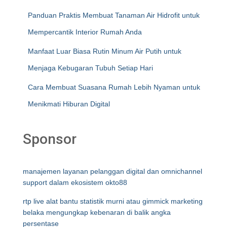
Panduan Praktis Membuat Tanaman Air Hidrofit untuk
Mempercantik Interior Rumah Anda
Manfaat Luar Biasa Rutin Minum Air Putih untuk
Menjaga Kebugaran Tubuh Setiap Hari
Cara Membuat Suasana Rumah Lebih Nyaman untuk
Menikmati Hiburan Digital
Sponsor
manajemen layanan pelanggan digital dan omnichannel
support dalam ekosistem okto88
rtp live alat bantu statistik murni atau gimmick marketing
belaka mengungkap kebenaran di balik angka
persentase