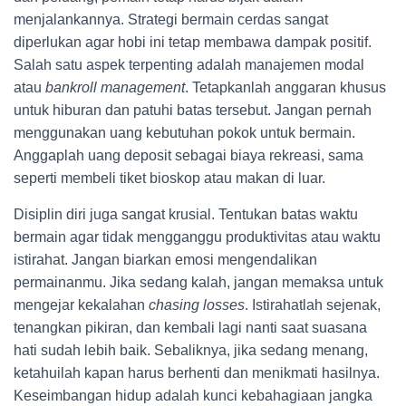
menjalankannya. Strategi bermain cerdas sangat
diperlukan agar hobi ini tetap membawa dampak positif.
Salah satu aspek terpenting adalah manajemen modal
atau
bankroll management
. Tetapkanlah anggaran khusus
untuk hiburan dan patuhi batas tersebut. Jangan pernah
menggunakan uang kebutuhan pokok untuk bermain.
Anggaplah uang deposit sebagai biaya rekreasi, sama
seperti membeli tiket bioskop atau makan di luar.
Disiplin diri juga sangat krusial. Tentukan batas waktu
bermain agar tidak mengganggu produktivitas atau waktu
istirahat. Jangan biarkan emosi mengendalikan
permainanmu. Jika sedang kalah, jangan memaksa untuk
mengejar kekalahan
chasing losses
. Istirahatlah sejenak,
tenangkan pikiran, dan kembali lagi nanti saat suasana
hati sudah lebih baik. Sebaliknya, jika sedang menang,
ketahuilah kapan harus berhenti dan menikmati hasilnya.
Keseimbangan hidup adalah kunci kebahagiaan jangka