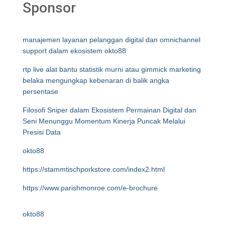
Sponsor
manajemen layanan pelanggan digital dan omnichannel
support dalam ekosistem okto88
rtp live alat bantu statistik murni atau gimmick marketing
belaka mengungkap kebenaran di balik angka
persentase
Filosofi Sniper dalam Ekosistem Permainan Digital dan
Seni Menunggu Momentum Kinerja Puncak Melalui
Presisi Data
okto88
https://stammtischporkstore.com/index2.html
https://www.parishmonroe.com/e-brochure
okto88