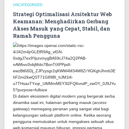
UNCATEGORIZED
Strategi Optimalisasi Arsitektur Web
Keamanan: Menghadirkan Gerbang
Akses Masuk yang Cepat, Stabil, dan
Ramah Pengguna
Di dalam ekosistem digital modern yang bergerak serba
dinamika saat ini, halaman gerbang masuk (
access
gateway
) memegang peranan yang sangat vital bagi
kelangsungan sebuah platform online. Ketika seorang
pengguna memutuskan untuk mengakses sebuah situs
web komersial maupun hiburan, impresi pertama