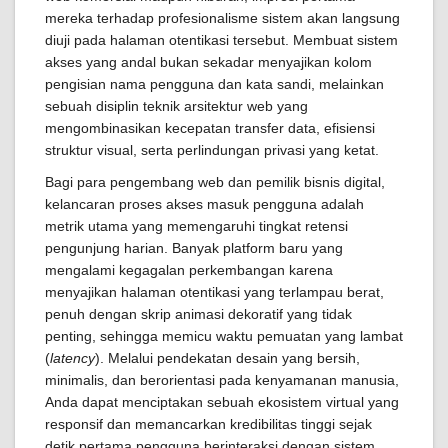
mereka terhadap profesionalisme sistem akan langsung
diuji pada halaman otentikasi tersebut. Membuat sistem
akses yang andal bukan sekadar menyajikan kolom
pengisian nama pengguna dan kata sandi, melainkan
sebuah disiplin teknik arsitektur web yang
mengombinasikan kecepatan transfer data, efisiensi
struktur visual, serta perlindungan privasi yang ketat.
Bagi para pengembang web dan pemilik bisnis digital,
kelancaran proses akses masuk pengguna adalah
metrik utama yang memengaruhi tingkat retensi
pengunjung harian. Banyak platform baru yang
mengalami kegagalan perkembangan karena
menyajikan halaman otentikasi yang terlampau berat,
penuh dengan skrip animasi dekoratif yang tidak
penting, sehingga memicu waktu pemuatan yang lambat
(
latency
). Melalui pendekatan desain yang bersih,
minimalis, dan berorientasi pada kenyamanan manusia,
Anda dapat menciptakan sebuah ekosistem virtual yang
responsif dan memancarkan kredibilitas tinggi sejak
detik pertama pengguna berinteraksi dengan sistem