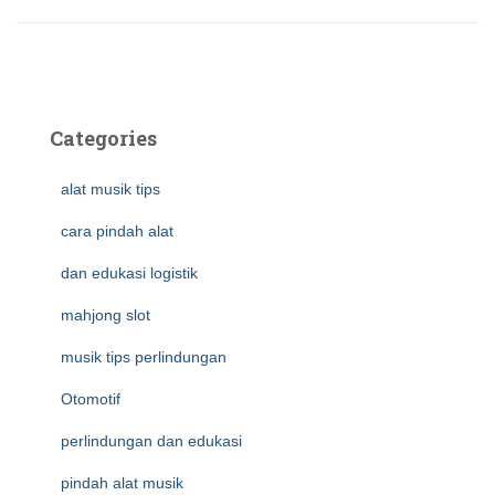
Categories
alat musik tips
cara pindah alat
dan edukasi logistik
mahjong slot
musik tips perlindungan
Otomotif
perlindungan dan edukasi
pindah alat musik