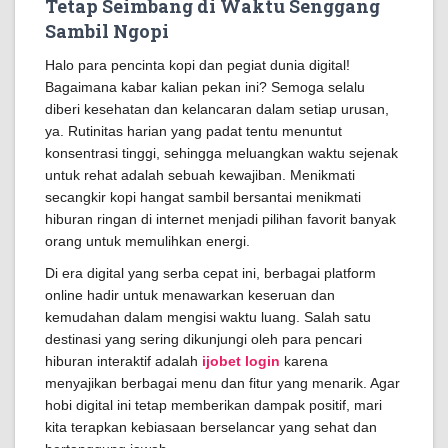
Tetap Seimbang di Waktu Senggang
Sambil Ngopi
Halo para pencinta kopi dan pegiat dunia digital!
Bagaimana kabar kalian pekan ini? Semoga selalu
diberi kesehatan dan kelancaran dalam setiap urusan,
ya. Rutinitas harian yang padat tentu menuntut
konsentrasi tinggi, sehingga meluangkan waktu sejenak
untuk rehat adalah sebuah kewajiban. Menikmati
secangkir kopi hangat sambil bersantai menikmati
hiburan ringan di internet menjadi pilihan favorit banyak
orang untuk memulihkan energi.
Di era digital yang serba cepat ini, berbagai platform
online hadir untuk menawarkan keseruan dan
kemudahan dalam mengisi waktu luang. Salah satu
destinasi yang sering dikunjungi oleh para pencari
hiburan interaktif adalah
ijobet login
karena
menyajikan berbagai menu dan fitur yang menarik. Agar
hobi digital ini tetap memberikan dampak positif, mari
kita terapkan kebiasaan berselancar yang sehat dan