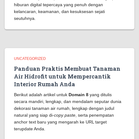
hiburan digital tepercaya yang penuh dengan
kelancaran, keamanan, dan kesuksesan sejati
seutuhnya.
UNCATEGORIZED
Panduan Praktis Membuat Tanaman
Air Hidrofit untuk Mempercantik
Interior Rumah Anda
Berikut adalah artikel untuk
Domain 8
yang ditulis
secara mandiri, lengkap, dan mendalam seputar dunia
dekorasi tanaman air rumah, lengkap dengan judul
natural yang siap di-
copy paste
, serta penempatan
anchor text baru yang mengarah ke URL target
terupdate Anda.