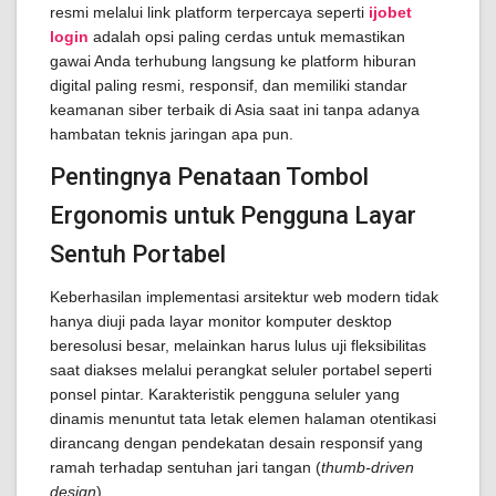
resmi melalui link platform terpercaya seperti
ijobet
login
adalah opsi paling cerdas untuk memastikan
gawai Anda terhubung langsung ke platform hiburan
digital paling resmi, responsif, dan memiliki standar
keamanan siber terbaik di Asia saat ini tanpa adanya
hambatan teknis jaringan apa pun.
Pentingnya Penataan Tombol
Ergonomis untuk Pengguna Layar
Sentuh Portabel
Keberhasilan implementasi arsitektur web modern tidak
hanya diuji pada layar monitor komputer desktop
beresolusi besar, melainkan harus lulus uji fleksibilitas
saat diakses melalui perangkat seluler portabel seperti
ponsel pintar. Karakteristik pengguna seluler yang
dinamis menuntut tata letak elemen halaman otentikasi
dirancang dengan pendekatan desain responsif yang
ramah terhadap sentuhan jari tangan (
thumb-driven
design
).