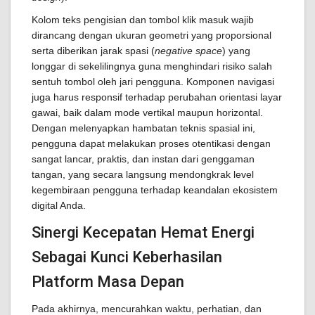
Kolom teks pengisian dan tombol klik masuk wajib
dirancang dengan ukuran geometri yang proporsional
serta diberikan jarak spasi (
negative space
) yang
longgar di sekelilingnya guna menghindari risiko salah
sentuh tombol oleh jari pengguna. Komponen navigasi
juga harus responsif terhadap perubahan orientasi layar
gawai, baik dalam mode vertikal maupun horizontal.
Dengan melenyapkan hambatan teknis spasial ini,
pengguna dapat melakukan proses otentikasi dengan
sangat lancar, praktis, dan instan dari genggaman
tangan, yang secara langsung mendongkrak level
kegembiraan pengguna terhadap keandalan ekosistem
digital Anda.
Sinergi Kecepatan Hemat Energi
Sebagai Kunci Keberhasilan
Platform Masa Depan
Pada akhirnya, mencurahkan waktu, perhatian, dan