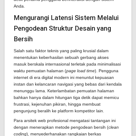
Anda.
Mengurangi Latensi Sistem Melalui
Pengodean Struktur Desain yang
Bersih
Salah satu faktor teknis yang paling krusial dalam
menentukan keberhasilan sebuah gerbang akses
masuk berskala internasional terletak pada minimalisasi
waktu pemuatan halaman (
page load time
). Pengguna
internet di era digital modern ini menuntut kepuasan
instan dan kelancaran navigasi yang bebas dari kendala
menunggu lama. Keterlambatan pemuatan halaman
bahkan hanya dalam hitungan tiga detik dapat memicu
frustrasi, kejenuhan pikiran, hingga membuat
pengunjung beralih ke platform kompetitor lain.
Para arsitek web profesional mengatasi tantangan ini
dengan menerapkan metode pengodean bersih (
clean
coding
), menyederhanakan rangkaian berkas