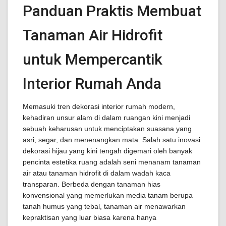
Panduan Praktis Membuat
Tanaman Air Hidrofit
untuk Mempercantik
Interior Rumah Anda
Memasuki tren dekorasi interior rumah modern,
kehadiran unsur alam di dalam ruangan kini menjadi
sebuah keharusan untuk menciptakan suasana yang
asri, segar, dan menenangkan mata. Salah satu inovasi
dekorasi hijau yang kini tengah digemari oleh banyak
pencinta estetika ruang adalah seni menanam tanaman
air atau tanaman hidrofit di dalam wadah kaca
transparan. Berbeda dengan tanaman hias
konvensional yang memerlukan media tanam berupa
tanah humus yang tebal, tanaman air menawarkan
kepraktisan yang luar biasa karena hanya