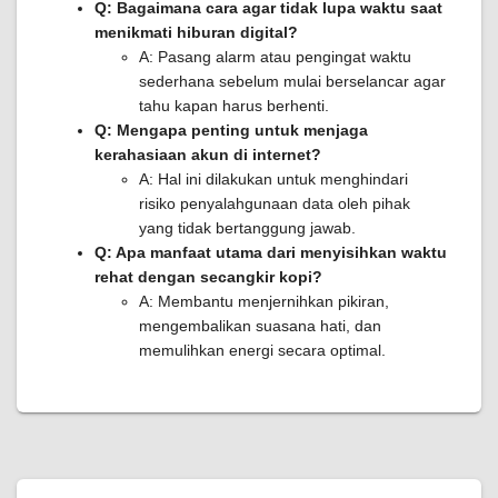
Q: Bagaimana cara agar tidak lupa waktu saat
menikmati hiburan digital?
A: Pasang alarm atau pengingat waktu
sederhana sebelum mulai berselancar agar
tahu kapan harus berhenti.
Q: Mengapa penting untuk menjaga
kerahasiaan akun di internet?
A: Hal ini dilakukan untuk menghindari
risiko penyalahgunaan data oleh pihak
yang tidak bertanggung jawab.
Q: Apa manfaat utama dari menyisihkan waktu
rehat dengan secangkir kopi?
A: Membantu menjernihkan pikiran,
mengembalikan suasana hati, dan
memulihkan energi secara optimal.