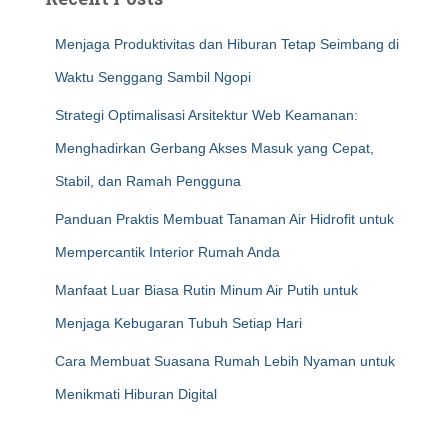
Menjaga Produktivitas dan Hiburan Tetap Seimbang di
Waktu Senggang Sambil Ngopi
Strategi Optimalisasi Arsitektur Web Keamanan:
Menghadirkan Gerbang Akses Masuk yang Cepat,
Stabil, dan Ramah Pengguna
Panduan Praktis Membuat Tanaman Air Hidrofit untuk
Mempercantik Interior Rumah Anda
Manfaat Luar Biasa Rutin Minum Air Putih untuk
Menjaga Kebugaran Tubuh Setiap Hari
Cara Membuat Suasana Rumah Lebih Nyaman untuk
Menikmati Hiburan Digital