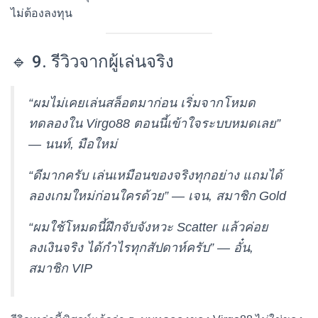
ไม่ต้องลงทุน
🔹 9. รีวิวจากผู้เล่นจริง
“ผมไม่เคยเล่นสล็อตมาก่อน เริ่มจากโหมด
ทดลองใน Virgo88 ตอนนี้เข้าใจระบบหมดเลย”
—
นนท์, มือใหม่
“ดีมากครับ เล่นเหมือนของจริงทุกอย่าง แถมได้
ลองเกมใหม่ก่อนใครด้วย” —
เจน, สมาชิก Gold
“ผมใช้โหมดนี้ฝึกจับจังหวะ Scatter แล้วค่อย
ลงเงินจริง ได้กำไรทุกสัปดาห์ครับ” —
อั๋น,
สมาชิก VIP