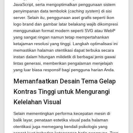
JavaScript, serta mengoptimalkan penggunaan sistem
penyimpanan data tembolok (
caching system
) di sisi
server. Selain itu, penggunaan aset grafis seperti ikon
logo brand dan gambar latar belakang wajib dikompresi
menggunakan format modern seperti SVG atau WebP
yang sangat ringan namun tetap mempertahankan
ketajaman resolusi yang tinggi. Langkah optimalisasi ini
memastikan halaman otentikasi dapat terbuka secara
instan dalam hitungan milidetik di berbagai jenis gawai
lintas generasi, memberikan pengalaman menjelajah
yang luar biasa responsif bagi pengguna harian Anda.
Memanfaatkan Desain Tema Gelap
Kontras Tinggi untuk Mengurangi
Kelelahan Visual
Selain mementingkan performa kecepatan mesin di
balik layar, penataan estetika visual pada halaman
otentikasi juga memegang kendali psikologis yang