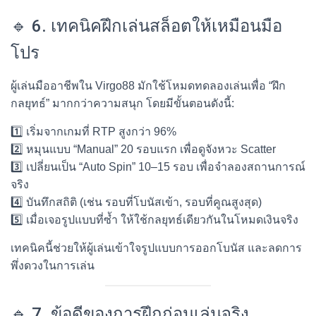
🔹 6. เทคนิคฝึกเล่นสล็อตให้เหมือนมือ
โปร
ผู้เล่นมืออาชีพใน Virgo88 มักใช้โหมดทดลองเล่นเพื่อ “ฝึก
กลยุทธ์” มากกว่าความสนุก โดยมีขั้นตอนดังนี้:
1️⃣ เริ่มจากเกมที่ RTP สูงกว่า 96%
2️⃣ หมุนแบบ “Manual” 20 รอบแรก เพื่อดูจังหวะ Scatter
3️⃣ เปลี่ยนเป็น “Auto Spin” 10–15 รอบ เพื่อจำลองสถานการณ์
จริง
4️⃣ บันทึกสถิติ (เช่น รอบที่โบนัสเข้า, รอบที่คูณสูงสุด)
5️⃣ เมื่อเจอรูปแบบที่ซ้ำ ให้ใช้กลยุทธ์เดียวกันในโหมดเงินจริง
เทคนิคนี้ช่วยให้ผู้เล่นเข้าใจรูปแบบการออกโบนัส และลดการ
พึ่งดวงในการเล่น
🔹 7. ข้อดีของการฝึกก่อนเล่นจริง