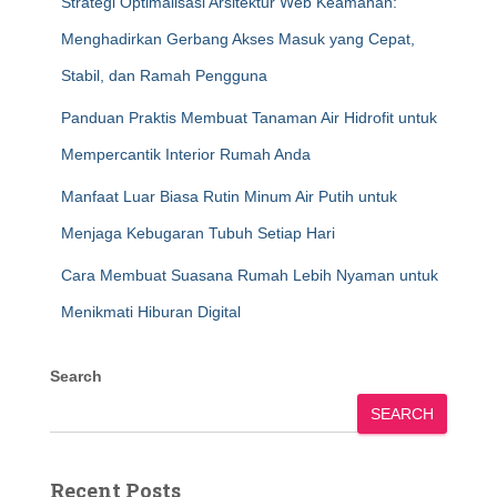
Strategi Optimalisasi Arsitektur Web Keamanan:
Menghadirkan Gerbang Akses Masuk yang Cepat,
Stabil, dan Ramah Pengguna
Panduan Praktis Membuat Tanaman Air Hidrofit untuk
Mempercantik Interior Rumah Anda
Manfaat Luar Biasa Rutin Minum Air Putih untuk
Menjaga Kebugaran Tubuh Setiap Hari
Cara Membuat Suasana Rumah Lebih Nyaman untuk
Menikmati Hiburan Digital
Search
SEARCH
Recent Posts