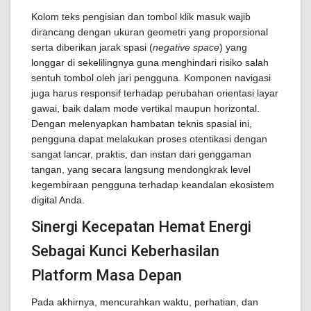
Kolom teks pengisian dan tombol klik masuk wajib
dirancang dengan ukuran geometri yang proporsional
serta diberikan jarak spasi (
negative space
) yang
longgar di sekelilingnya guna menghindari risiko salah
sentuh tombol oleh jari pengguna. Komponen navigasi
juga harus responsif terhadap perubahan orientasi layar
gawai, baik dalam mode vertikal maupun horizontal.
Dengan melenyapkan hambatan teknis spasial ini,
pengguna dapat melakukan proses otentikasi dengan
sangat lancar, praktis, dan instan dari genggaman
tangan, yang secara langsung mendongkrak level
kegembiraan pengguna terhadap keandalan ekosistem
digital Anda.
Sinergi Kecepatan Hemat Energi
Sebagai Kunci Keberhasilan
Platform Masa Depan
Pada akhirnya, mencurahkan waktu, perhatian, dan