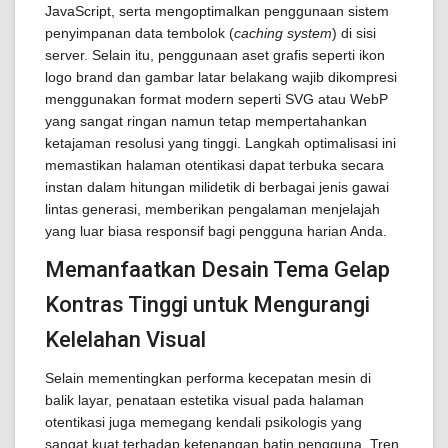
JavaScript, serta mengoptimalkan penggunaan sistem
penyimpanan data tembolok (
caching system
) di sisi
server. Selain itu, penggunaan aset grafis seperti ikon
logo brand dan gambar latar belakang wajib dikompresi
menggunakan format modern seperti SVG atau WebP
yang sangat ringan namun tetap mempertahankan
ketajaman resolusi yang tinggi. Langkah optimalisasi ini
memastikan halaman otentikasi dapat terbuka secara
instan dalam hitungan milidetik di berbagai jenis gawai
lintas generasi, memberikan pengalaman menjelajah
yang luar biasa responsif bagi pengguna harian Anda.
Memanfaatkan Desain Tema Gelap
Kontras Tinggi untuk Mengurangi
Kelelahan Visual
Selain mementingkan performa kecepatan mesin di
balik layar, penataan estetika visual pada halaman
otentikasi juga memegang kendali psikologis yang
sangat kuat terhadap ketenangan batin pengguna. Tren