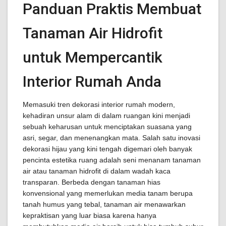
Panduan Praktis Membuat
Tanaman Air Hidrofit
untuk Mempercantik
Interior Rumah Anda
Memasuki tren dekorasi interior rumah modern,
kehadiran unsur alam di dalam ruangan kini menjadi
sebuah keharusan untuk menciptakan suasana yang
asri, segar, dan menenangkan mata. Salah satu inovasi
dekorasi hijau yang kini tengah digemari oleh banyak
pencinta estetika ruang adalah seni menanam tanaman
air atau tanaman hidrofit di dalam wadah kaca
transparan. Berbeda dengan tanaman hias
konvensional yang memerlukan media tanam berupa
tanah humus yang tebal, tanaman air menawarkan
kepraktisan yang luar biasa karena hanya