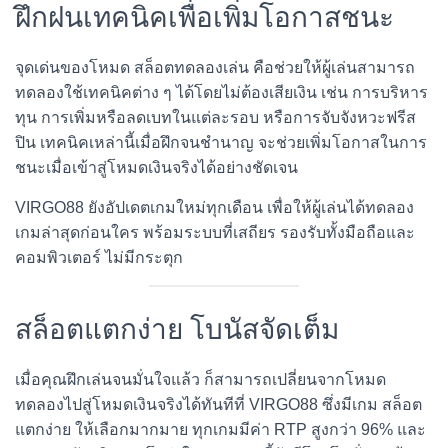
ฝึกฝนเทคนิคเพื่อเพิ่มโอกาสชนะ
จุดเด่นของโหมด สล็อตทดลองเล่น คือช่วยให้ผู้เล่นสามารถ
ทดลองใช้เทคนิคต่าง ๆ ได้โดยไม่ต้องเสียเงิน เช่น การบริหาร
ทุน การเพิ่มหรือลดเบทในแต่ละรอบ หรือการจับจังหวะฟรีส
ปิน เทคนิคเหล่านี้เมื่อฝึกจนชำนาญ จะช่วยเพิ่มโอกาสในการ
ชนะเมื่อเข้าสู่โหมดเงินจริงได้อย่างชัดเจน
VIRGO88 ยังอัปเดตเกมใหม่ทุกเดือน เพื่อให้ผู้เล่นได้ทดลอง
เกมล่าสุดก่อนใคร พร้อมระบบที่เสถียร รองรับทั้งมือถือและ
คอมพิวเตอร์ ไม่มีกระตุก
สล็อตแตกง่าย โบนัสจัดเต็ม
เมื่อคุณฝึกเล่นจนมั่นใจแล้ว ก็สามารถเปลี่ยนจากโหมด
ทดลองไปสู่โหมดเงินจริงได้ทันทีที่ VIRGO88 ซึ่งมีเกม สล็อต
แตกง่าย ให้เลือกมากมาย ทุกเกมมีค่า RTP สูงกว่า 96% และ