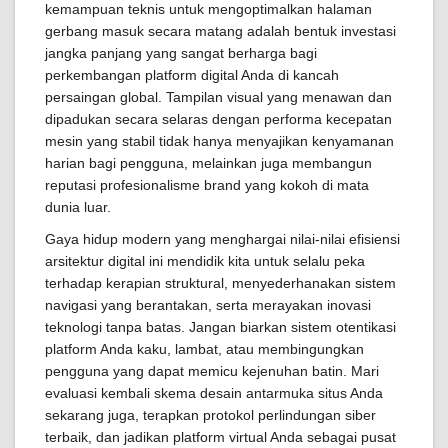
kemampuan teknis untuk mengoptimalkan halaman
gerbang masuk secara matang adalah bentuk investasi
jangka panjang yang sangat berharga bagi
perkembangan platform digital Anda di kancah
persaingan global. Tampilan visual yang menawan dan
dipadukan secara selaras dengan performa kecepatan
mesin yang stabil tidak hanya menyajikan kenyamanan
harian bagi pengguna, melainkan juga membangun
reputasi profesionalisme brand yang kokoh di mata
dunia luar.
Gaya hidup modern yang menghargai nilai-nilai efisiensi
arsitektur digital ini mendidik kita untuk selalu peka
terhadap kerapian struktural, menyederhanakan sistem
navigasi yang berantakan, serta merayakan inovasi
teknologi tanpa batas. Jangan biarkan sistem otentikasi
platform Anda kaku, lambat, atau membingungkan
pengguna yang dapat memicu kejenuhan batin. Mari
evaluasi kembali skema desain antarmuka situs Anda
sekarang juga, terapkan protokol perlindungan siber
terbaik, dan jadikan platform virtual Anda sebagai pusat