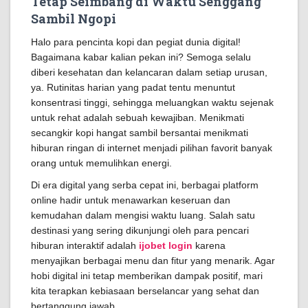
Tetap Seimbang di Waktu Senggang
Sambil Ngopi
Halo para pencinta kopi dan pegiat dunia digital!
Bagaimana kabar kalian pekan ini? Semoga selalu
diberi kesehatan dan kelancaran dalam setiap urusan,
ya. Rutinitas harian yang padat tentu menuntut
konsentrasi tinggi, sehingga meluangkan waktu sejenak
untuk rehat adalah sebuah kewajiban. Menikmati
secangkir kopi hangat sambil bersantai menikmati
hiburan ringan di internet menjadi pilihan favorit banyak
orang untuk memulihkan energi.
Di era digital yang serba cepat ini, berbagai platform
online hadir untuk menawarkan keseruan dan
kemudahan dalam mengisi waktu luang. Salah satu
destinasi yang sering dikunjungi oleh para pencari
hiburan interaktif adalah
ijobet login
karena
menyajikan berbagai menu dan fitur yang menarik. Agar
hobi digital ini tetap memberikan dampak positif, mari
kita terapkan kebiasaan berselancar yang sehat dan
bertanggung jawab.