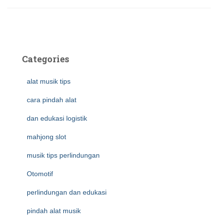
Categories
alat musik tips
cara pindah alat
dan edukasi logistik
mahjong slot
musik tips perlindungan
Otomotif
perlindungan dan edukasi
pindah alat musik