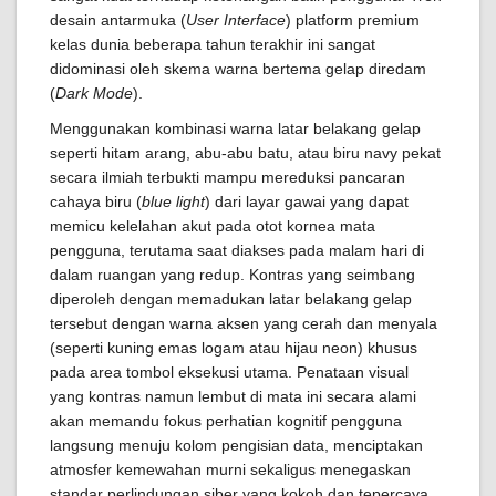
desain antarmuka (
User Interface
) platform premium
kelas dunia beberapa tahun terakhir ini sangat
didominasi oleh skema warna bertema gelap diredam
(
Dark Mode
).
Menggunakan kombinasi warna latar belakang gelap
seperti hitam arang, abu-abu batu, atau biru navy pekat
secara ilmiah terbukti mampu mereduksi pancaran
cahaya biru (
blue light
) dari layar gawai yang dapat
memicu kelelahan akut pada otot kornea mata
pengguna, terutama saat diakses pada malam hari di
dalam ruangan yang redup. Kontras yang seimbang
diperoleh dengan memadukan latar belakang gelap
tersebut dengan warna aksen yang cerah dan menyala
(seperti kuning emas logam atau hijau neon) khusus
pada area tombol eksekusi utama. Penataan visual
yang kontras namun lembut di mata ini secara alami
akan memandu fokus perhatian kognitif pengguna
langsung menuju kolom pengisian data, menciptakan
atmosfer kemewahan murni sekaligus menegaskan
standar perlindungan siber yang kokoh dan tepercaya.